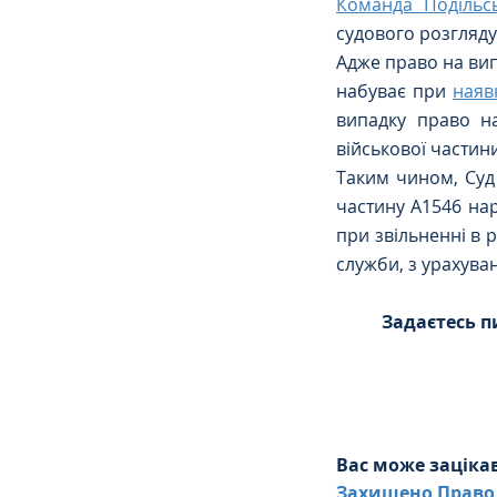
Команда Подільс
судового розгляду.
Адже право на вип
набуває при 
наяв
випадку право н
військової частин
Таким чином, Суд
частину А1546 на
при звільненні в 
служби, з урахува
Задаєтесь п
Вас може заціка
Захищено Право 