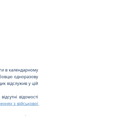
ги в календарному 
бовцю одноразову 
к відслужив у цій 
дсутні відомості 
еннях з військової 