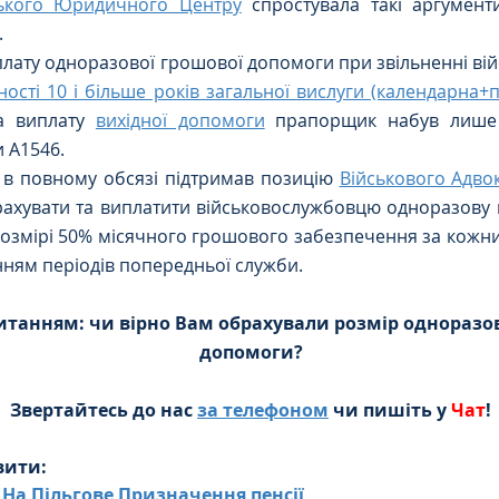
ького Юридичного Центру
 спростувала такі аргумент
 
лату одноразової грошової допомоги при звільненні ві
ності 10 і більше років загальної вислуги (календарна+п
а виплату 
вихідної допомоги
 прапорщик набув лише 
и А1546.
 в повному обсязі підтримав позицію 
Військового Адво
рахувати та виплатити військовослужбовцю одноразову 
розмірі 50% місячного грошового забезпечення за кожни
нням періодів попередньої служби.
итанням: чи вірно Вам обрахували розмір одноразов
допомоги?
Звертайтесь до нас 
за телефоном
 чи пишіть у 
Чат
!
вити:
На Пільгове Призначення пенсії