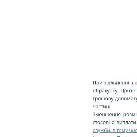
Сімейне
ЄСПЛ
При звільненні з 
обрахунку. Проте
грошову допомогу 
частині.
Зменшення розмір
стосовно виплати
служби, в тому чис