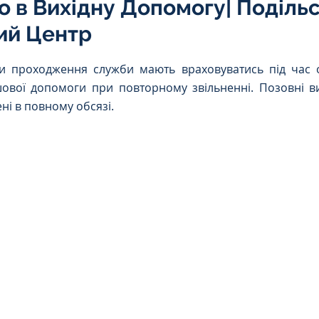
о в Вихідну Допомогу| Поділь
Інтелектуальна власність
ий Центр
5 зірок.
и проходження служби мають враховуватись під час о
орупційне
Адміністративі порушення
ової допомоги при повторному звільненні. Позовні в
ні в повному обсязі.
ейському
Житлове
Призовнику
на шкода
Війна
СЗЧ
овір
Козачук. Практика
а ЧАЕС
Військове право
Кримінальне