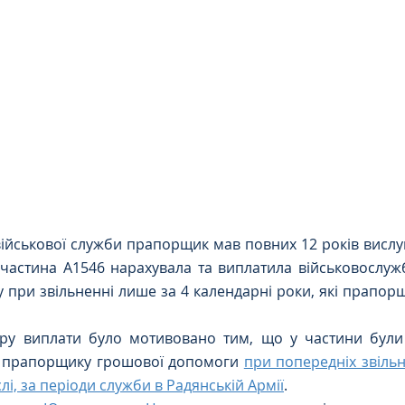
Цивільне
ДТП
військової служби прапорщик мав повних 12 років вислу
 частина А1546 нарахувала та виплатила військовослуж
при звільненні лише за 4 календарні роки, які прапорщи
у виплати було мотивовано тим, що у частини були ві
 прапорщику грошової допомоги 
при попередніх звільн
лі, за періоди служби в Радянській Армії
.