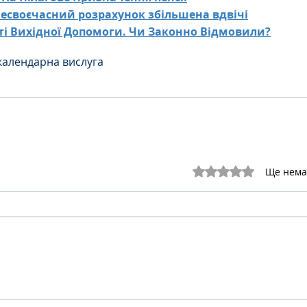
несвоєчасний розрахунок збільшена вдвічі
ті Вихідної Допомоги. Чи Законно Відмовили?
календарна вислуга
Оцінка: 0 з 5 зірок.
Ще нема