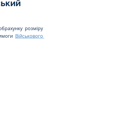
ський
брахунку розміру 
имоги 
Військового 