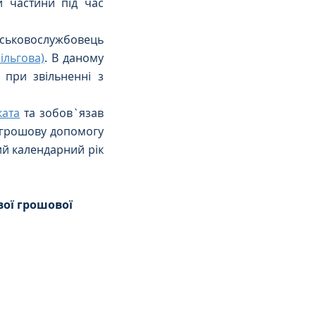
и частини під час 
йськовослужбовець 
ільгова)
. В даному 
при звільненні з 
ката
 та зобов`язав 
грошову допомогу 
й календарний рік 
ої грошової 