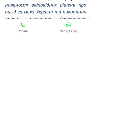
наявності відповідних рішень про 
виїзд за межі України та виконання 
правил перетину державного 
кордону
);
Phone
WhatsApp
16. Спортсмени, тренери, 
спортивні судді, які включені до 
складу національних збірних 
команд України  з олімпійських, 
неолімпійських видів спорту
 (
за 
наявності підтверджуючих 
документів щодо участі в офіційних 
міжнародних спортивних 
змаганнях, що проводяться за 
кордоном
).
17. Особи, які прямують для 
роботи на морських суднах, 