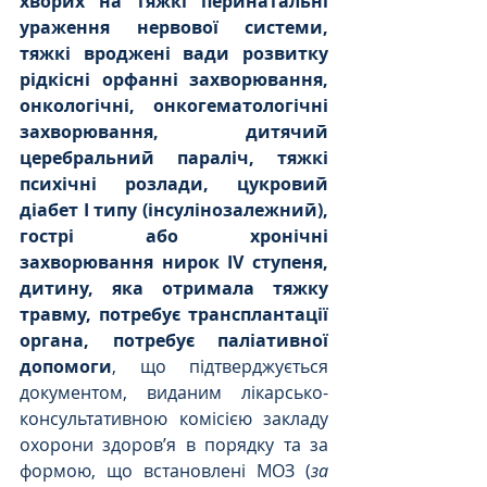
хворих на тяжкі перинатальні 
ураження нервової системи, 
тяжкі вроджені вади розвитку 
рідкісні орфанні захворювання, 
онкологічні, онкогематологічні 
захворювання, дитячий 
церебральний параліч, тяжкі 
психічні розлади, цукровий 
діабет I типу (інсулінозалежний), 
гострі або хронічні 
захворювання нирок IV ступеня, 
дитину, яка отримала тяжку 
травму, потребує трансплантації 
органа, потребує паліативної 
допомоги
, що підтверджується 
документом, виданим лікарсько-
консультативною комісією закладу 
охорони здоров’я в порядку та за 
формою, що встановлені МОЗ (
за 