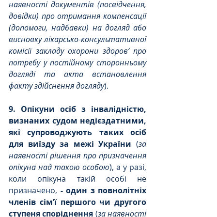
наявності документів (посвідчення, 
довідки) про отримання компенсації 
(допомоги, надбавки) на догляд або 
висновку лікарсько-консультативної 
комісії закладу охорони здоров’ про 
потребу у постійному сторонньому 
догляді та акта встановлення 
факту здійснення догляду
).
9. Опікуни осіб з інвалідністю, 
визнаних судом недієздатними, 
які супроводжують таких осіб 
для виїзду за межі України
 (
за 
наявності рішення про призначення 
опікуна над такою особою
), а у разі, 
коли опікуна такій особі не 
призначено,
 - один з повнолітніх 
членів сім’ї першого чи другого 
ступеня споріднення 
(
за наявності 