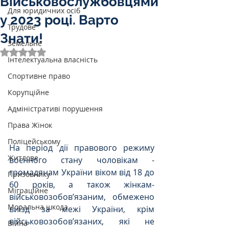
Військовослужбовцями
Для юридичних осіб
у 2023 році. Варто
Трудове
Знати!
Земельне
Оцінка: NaN з 5 зірок.
Інтелектуальна власність
Спортивне право
Корупційне
Адміністративі порушення
Права Жінок
Поліцейському
На період дії правового режиму 
Житлове
воєнного стану чоловікам - 
громадянам України віком від 18 до 
Призовнику
60 років, а також жінкам-
Міграційне
військовозобов’язаним, обмежено 
Моральна шкода
виїзд за межі України, крім 
військовозобов’язаних, які не 
Війна