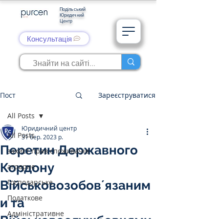
Подільський
Юридичний
Центр
Консультація
Пост
Зареєструватися
All Posts
Юридичний центр
All Posts
31 бер. 2023 р.
Перетин Державного
захист прав споживачів
Кордону
аграрне
Господарське
Військовозобовʼязаним
Податкове
и та
Адміністративне