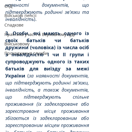
наявності документів, що 
ОГД
підтверджують родинні зв’язки та 
Військові пенсії
інвалідність
).
Спадкове
3. Особи, які мають одного із 
Практика участі в Верховному суді
своїх батьків чи батьків 
Військовому
дружини (чоловіка) із числа осіб 
Проходження служби
з інвалідністю І чи ІІ групи і 
супроводжують одного із таких 
батьків для виїзду за межі 
України 
(
за наявності документів, 
що підтверджують родинні зв’язки, 
інвалідність, а також документів, 
що підтверджують спільне 
проживання (їх задеклароване або 
зареєстроване місце проживання 
збігається із задекларованим або 
зареєстрованим місцем проживання 