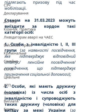
підлягають призову під час 
СЗЧ
мобілізації.
Декларування
Станом на 31.03.2023 можуть 
Договір
виїздити за кордон такі 
Козачук. Практика
категорії осіб:
Ліквідаторам аварії на ЧАЕС
1. Особи з інвалідністю І, ІІ, ІІІ 
Військове право
групи
 (
за наявності посвідчення, 
Кримінальне
яке підтверджує відповідний 
Сімейне
статус/ пенсійне посвідчення/ 
посвідчення, що підтверджує 
ЄСПЛ
призначення соціальної допомоги
);
Цивільне
ДТП
2. Особи, які мають дружину 
(чоловіка) із числа осіб з 
Пенсійне
інвалідністю і супроводжують 
Виплати
таких дружину (чоловіка) для 
Бізнес
виїзду за межі України 
(
за 