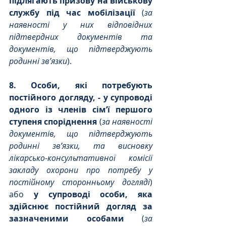
підлягають призову на військову 
службу під час мобілізації
 (
за 
наявності у них відповідних 
підтвердних документів та 
документів, що підтверджують 
родинні зв’язки
).
8. Особи, які потребують 
постійного догляду, - у супроводі 
одного із членів сім’ї першого 
ступеня споріднення
 (
за наявності 
документів, що підтверджують 
родинні зв’язки, та висновку 
лікарсько-консультативної комісії 
закладу охорони про потребу у 
постійному сторонньому догляді
) 
або 
у супроводі особи, яка 
здійснює постійний догляд за 
зазначеними особами
 (
за 