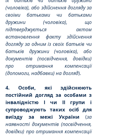
їх батьків чи батьків дружини 
(чоловіка), або здійснення догляду за 
своїми батьками чи батьками 
дружини (чоловіка), що 
підтверджується актом 
встановлення факту здійснення 
догляду за одним із своїх батьків чи 
батьків дружини (чоловіка), або 
документів (посвідчення, довідки) 
про отримання компенсації 
(допомоги, надбавки) на догляд
).
4. Особи, які здійснюють 
постійний догляд за особами з 
інвалідністю І чи ІІ групи і 
супроводжують таких осіб для 
виїзду за межі України
 (
за 
наявності документів (посвідчення, 
довідки) про отримання компенсації 