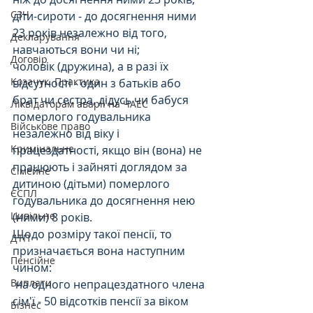
СЗЧ
діти-сироти - до досягнення ними 
23 років незалежно від того, 
Декларування
навчаються вони чи ні;
Договір
чоловік (дружина), а в разі їх 
Козачук. Практика
відсутності - один з батьків або 
брат чи сестра, дідусь чи бабуся 
Ліквідаторам аварії на ЧАЕС
померлого годувальника 
Військове право
незалежно від віку і 
Кримінальне
працездатності, якщо він (вона) не 
працюють і зайняті доглядом за 
Сімейне
дитиною (дітьми) померлого 
ЄСПЛ
годувальника до досягнення нею 
Цивільне
(ними) 8 років.
Щодо розміру такої пенсії, то 
ДТП
призначається вона наступним 
Пенсійне
чином:
Виплати
 на одного непрацездатного члена 
сім'ї - 50 відсотків пенсії за віком 
Бізнес