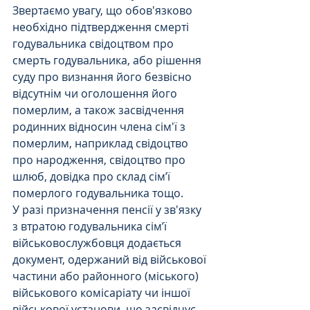
Звертаємо увагу, що обов'язково 
необхідно підтвердження смерті 
годувальника свідоцтвом про 
смерть годувальника, або рішення 
суду про визнання його безвісно 
відсутнім чи оголошення його 
померлим, а також засвідчення 
родинних відносин члена сім'ї з 
померлим, наприклад свідоцтво 
про народження, свідоцтво про 
шлюб, довідка про склад сім’ї 
померлого годувальника тощо.
У разі призначення пенсії у зв'язку 
з втратою годувальника сім’ї 
військовослужбовця додається 
документ, одержаний від військової 
частини або районного (міського) 
військового комісаріату чи іншої 
військової установи, що засвідчує 