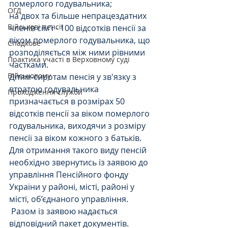
померлого годувальника;
ОГД
на двох та більше непрацездатних 
Військові пенсії
членів сім'ї - 100 відсотків пенсії за 
віком померлого годувальника, що 
Спадкове
розподіляється між ними рівними 
Практика участі в Верховному суді
частками.
Військовому
Дітям-сиротам пенсія у зв'язку з 
втратою годувальника 
Проходження служби
призначається в розмірах 50 
відсотків пенсії за віком померлого 
годувальника, виходячи з розміру 
пенсії за віком кожного з батьків.
Для отримання такого виду пенсій 
необхідно звернутись із заявою до 
управління Пенсійного фонду 
України у районі, місті, районі у 
місті, об’єднаного управління.
 Разом із заявою надається 
відповідний пакет документів. 