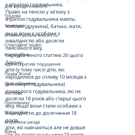
з втратою годувальника.
Для юридичних осіб
Право на пенсію у зв'язку з 
Трудове
втратою годувальника мають:
Земельне
чоловік (дружина), батько, мати, 
якщо вони є особами з 
Інтелектуальна власність
інвалідністю або досягли 
Спортивне право
пенсійного віку, 
Корупційне
передбаченого статтею 26 цього 
Закону;
Адміністративі порушення
діти (у тому числі діти, які 
Права Жінок
народилися до спливу 10 місяців з 
Поліцейському
дня смерті годувальника) 
померлого годувальника, які не 
Житлове
досягли 18 років або старші цього 
Призовнику
віку, якщо вони стали особами з 
Міграційне
інвалідністю до досягнення 18 
років.
Моральна шкода
діти, які навчаються але не довше 
Війна
ніж до досягнення ними 23 років;