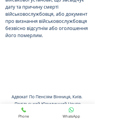
дату та причину смерті 
військовослужбовця, або документ 
про визнання військовослужбовця 
безвісно відсутнім або оголошення 
його померлим.
Адвокат По Пенсіям Вінниця, Київ. 
Подільський Юридичний Центр
Phone
WhatsApp
Якщо смерть настала після 
звільнення з військової служби, 