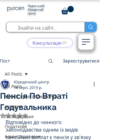
Подільський
Юридичний
Центр
Консультація
Пост
Зареєструватися
All Posts
Юридичний центр
All Posts
16 серп. 2019 р.
Пенсія По Втраті
захист прав споживачів
Годувальника
аграрне
Оцінка: NaN з 5 зірок.
Господарське
Відповідно до чинного 
Податкове
законодавства одним із видів 
Адміністративне
пенсійних виплат є пенсія у зв'язку 