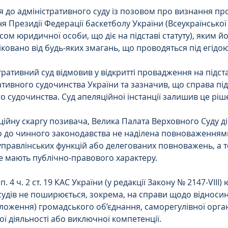
 до адміністративного суду із позовом про визнання пр
Інтелектуальна власність
я Президії Федерації баскетболу України (Всеукраїнської
тусом юридичної особи, що діє на підставі статуту), яким й
іковано від будь-яких змагань, що проводяться під егідою
орупційне
Адміністративі порушення
ативний суд відмовив у відкритті провадження на підставі 
ативного судочинства України та зазначив, що справа під
ейському
Житлове
Призовнику
о судочинства. Суд апеляційної інстанції залишив це ріше
ійну скаргу позивача, Велика Палата Верховного Суду ді
о до чинного законодавства не наділена повноваженням
на шкода
Війна
СЗЧ
правлінських функцій або делегованих повноважень, а то
е мають публічно-правового характеру.
овір
Козачук. Практика
 п. 4 ч. 2 ст. 19 КАС України (у редакції Закону № 2147-VIII)
судів не поширюється, зокрема, на справи щодо відносин, 
оложення) громадського об’єднання, саморегулівної органі
а ЧАЕС
Військове право
Кримінальне
ьої діяльності або виключної компетенції. 