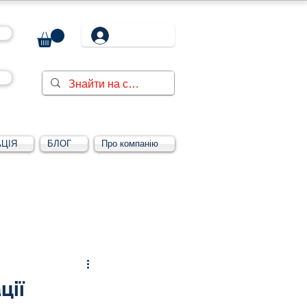
ЦІЯ
БЛОГ
Про компанію
Увійти/зареєструватися
ції