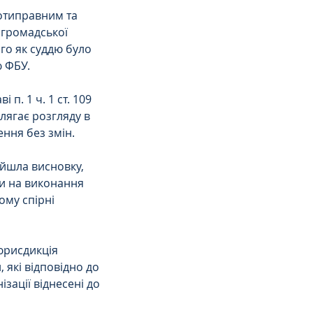
отиправним та 
 громадської 
ого як суддю було 
 ФБУ. 
п. 1 ч. 1 ст. 109 
лягає розгляду в 
ння без змін. 
йшла висновку, 
и на виконання 
му спірні 
 юрисдикція 
які відповідно до 
зації віднесені до 