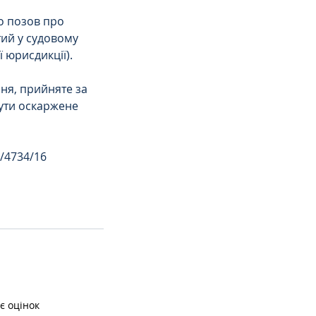
о позов про 
ий у судовому 
 юрисдикції).
ня, прийняте за 
ути оскаржене 
/4734/16 
є оцінок