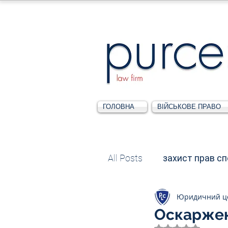
ГОЛОВНА
ВІЙСЬКОВЕ ПРАВО
All Posts
захист прав с
Юридичний ц
Податкове
Адміні
Оскаржен
Оцінка: NaN з 