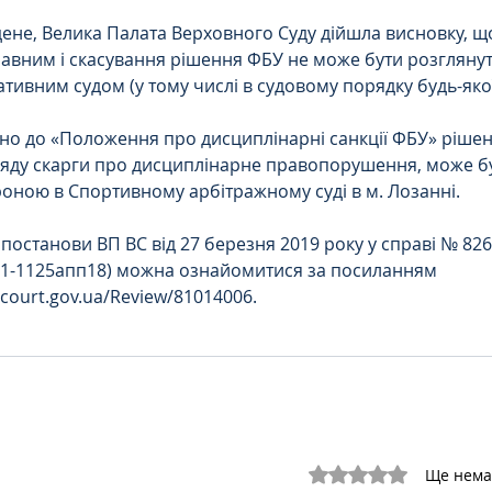
не, Велика Палата Верховного Суду дійшла висновку, щ
авним і скасування рішення ФБУ не може бути розглянут
Цивільне
ДТП
ативним судом (у тому числі в судовому порядку будь-якої
но до «Положення про дисциплінарні санкції ФБУ» рішен
ляду скарги про дисциплінарне правопорушення, може б
оною в Спортивному арбітражному суді в м. Лозанні. 
 постанови ВП ВС від 27 березня 2019 року у справі № 826
1-1125апп18) можна ознайомитися за посиланням 
.court.gov.ua/Review/81014006.
Оцінка: 0 з 5 зірок.
Ще нема