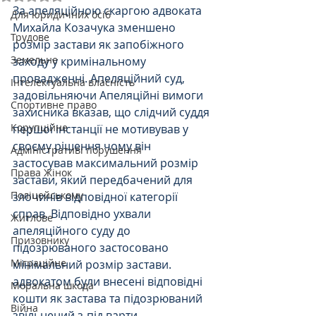
За апеляційною скаргою адвоката 
Для юридичних осіб
Михайла Козачука зменшено 
Трудове
розмір застави як запобіжного 
Земельне
заходу у кримінальному 
провадженні. Апеляційний суд, 
Інтелектуальна власність
задовільняючи Апеляційні вимоги 
Спортивне право
захисника вказав, що слідчий суддя 
Корупційне
першої інстанції не мотивував у 
своєму рішення чому він 
Адміністративі порушення
застосував максимальний розмір 
Права Жінок
застави, який передбачений для 
Поліцейському
злочинів відповідної категорії 
справ. Відповідно ухвали 
Житлове
апеляційного суду до 
Призовнику
підозрюваного застосовано 
Міграційне
мінімальний розмір застави. 
адвокатом були внесені відповідні 
Моральна шкода
кошти як застава та підозрюваний 
Війна
звільнений з-під варти