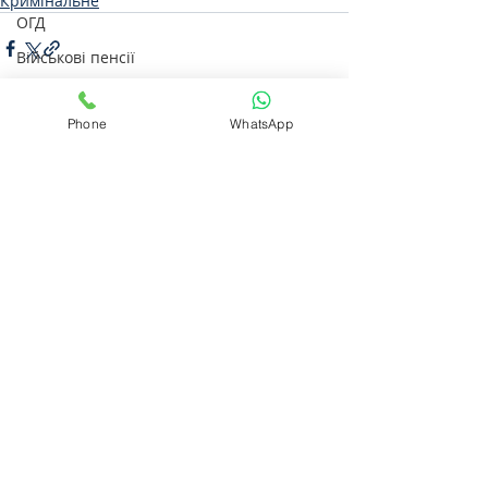
Кримінальне
ОГД
Військові пенсії
Спадкове
Phone
WhatsApp
Практика участі в Верховному суді
0.0 / 5 (0)
Коментарі
Військовому
Проходження служби
Прокоментуйте й оцініть