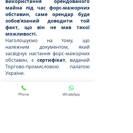
використання орендованого 
майна під час форс-мажорних 
обставин, саме орендар буде 
зобов’язаний доводити той 
факт, що він не мав такої 
можливості.
Наголошуємо на тому, що 
належним документом, який 
засвідчує настання форс-мажорних 
обставин, є 
сертифікат
, виданий 
Торгово-промисловою палатою 
України. 
Детальніше про поняття форс-
мажору та про порядок його 
Phone
WhatsApp
оформлення читайте у нашій 
статті: 
Як Оформити Форс 
Мажор Під Час Дії Правового 
Режиму Воєнного Стану? | 
Юридична Консультація