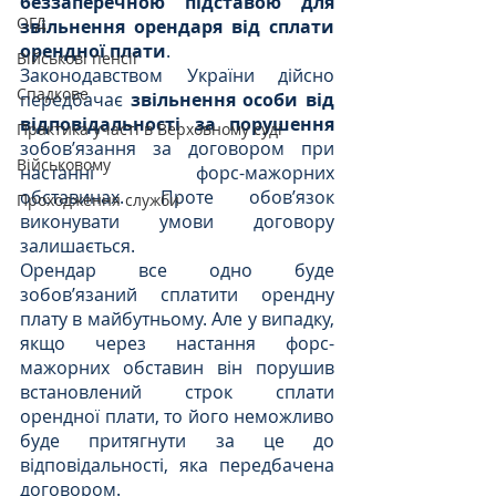
беззаперечною підставою для 
ОГД
звільнення орендаря від сплати 
орендної плати
.
Військові пенсії
Законодавством України дійсно 
Спадкове
передбачає 
звільнення особи від 
відповідальності за порушення
Практика участі в Верховному суді
зобов’язання за договором при 
Військовому
настанні форс-мажорних 
обставинах. Проте обов’язок 
Проходження служби
виконувати умови договору 
залишається.
Орендар все одно буде 
зобов’язаний сплатити орендну 
плату в майбутньому. Але у випадку, 
якщо через настання форс-
мажорних обставин він порушив 
встановлений строк сплати 
орендної плати, то його неможливо 
буде притягнути за це до 
відповідальності, яка передбачена 
договором. 