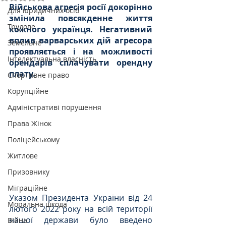
Військова агресія росії докорінно 
Для юридичних осіб
змінила повсякденне життя 
Трудове
кожного українця. Негативний 
вплив варварських дій агресора 
Земельне
проявляється і на можливості 
Інтелектуальна власність
орендарів сплачувати орендну 
плату.
Спортивне право
Корупційне
Адміністративі порушення
Права Жінок
Поліцейському
Житлове
Призовнику
Міграційне
Указом Президента України від 24 
Моральна шкода
лютого 2022 року на всій території 
нашої держави було введено 
Війна