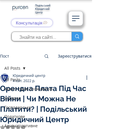
Подільський
Юридичний
Центр
Консультація
Пост
Зареєструватися
All Posts
Юридичний центр
All Posts
4 квіт. 2022 р.
Орендна Плата Під Час
захист прав споживачів
Війни | Чи Можна Не
аграрне
Господарське
Платити? | Подільський
Податкове
Юридичний Центр
Адміністративне
Оцінка: NaN з 5 зірок.