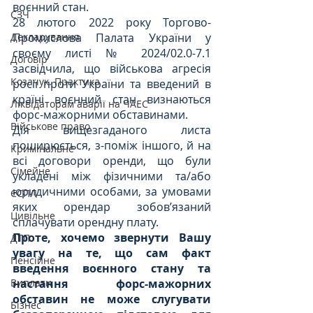
воєнний стан. 
СЗЧ
28 лютого 2022 року Торгово-
Промислова Палата України у 
Декларування
своєму листі №
2024/02.0-7.1 
Договір
засвідчила, що військова агресія 
Козачук. Практика
росії проти України та введений в 
країні воєнний стан визнаються 
Ліквідаторам аварії на ЧАЕС
форс-мажорними обставинами.
Військове право
Дія вищезгаданого листа 
поширюється, з-поміж іншого, й на 
Кримінальне
всі договори оренди, що були 
Сімейне
укладені між фізичними та/або 
юридичними особами, за умовами 
ЄСПЛ
яких орендар зобов’язаний 
Цивільне
сплачувати орендну плату.
Проте, хочемо звернути Вашу 
ДТП
увагу на те, що сам факт 
Пенсійне
введення воєнного стану та 
настання форс-мажорних 
Виплати
обставин не може слугувати 
Бізнес