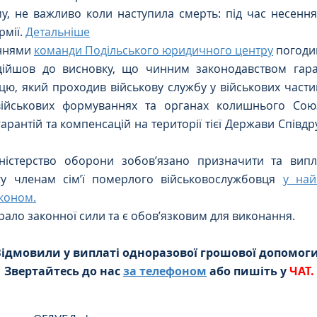
у, не важливо коли наступила смерть: під час несення
мії. 
Детальніше
ннями 
команди Подільського юридичного центру
 погодив
дійшов до висновку, що чинним законодавством гара
ю, який проходив військову службу у військових части
 військових формуваннях та органах колишнього Сою
арантій та компенсацій на території тієї Держави Співдруж
іністерство оборони зобов’язано призначити та випл
у членам сім’ї померлого військовослужбовця 
у най
коном.
ало законної сили та є обов’язковим для виконання.
Відмовили у виплаті одноразової грошової допомог
Звертайтесь до нас 
за телефоном
 або пишіть у 
ЧАТ.