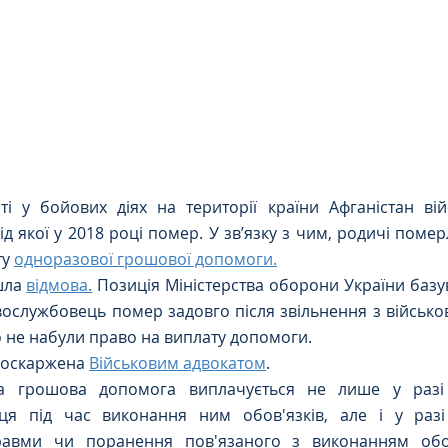
Цивільне
ДТП
сті у бойових діях на території країни Афганістан ві
д якої у 2018 році помер. У зв’язку з чим, родичі помер
у 
одноразової грошової допомоги.
шла 
відмова.
 Позиція Міністерства оборони України базув
ослужбовець помер задовго після звільнення з військово
 не набули право на виплату допомоги. 
 оскаржена 
Військовим адвокатом
.
а грошова допомога виплачується не лише у разі за
ця під час виконання ним обов'язків, але і у разі 
равми чи поранення пов'язаного з виконанням обов'