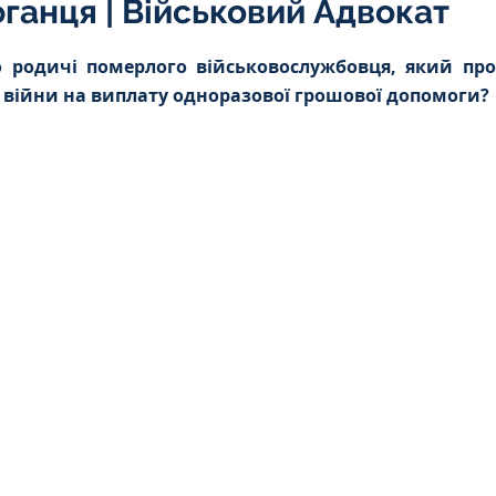
фганця | Військовий Адвокат
Інтелектуальна власність
5 зірок.
 родичі померлого військовослужбовця, який про
ї війни на виплату одноразової грошової допомоги? 
орупційне
Адміністративі порушення
ейському
Житлове
Призовнику
на шкода
Війна
СЗЧ
овір
Козачук. Практика
а ЧАЕС
Військове право
Кримінальне