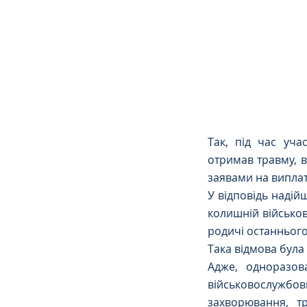
Сімейне
ЄСПЛ
Так, під час уча
отримав травму, ві
заявами на виплат
У відповідь надій
колишній військов
родичі останнього
Така відмова була
Адже, одноразов
військовослужбов
захворювання, т