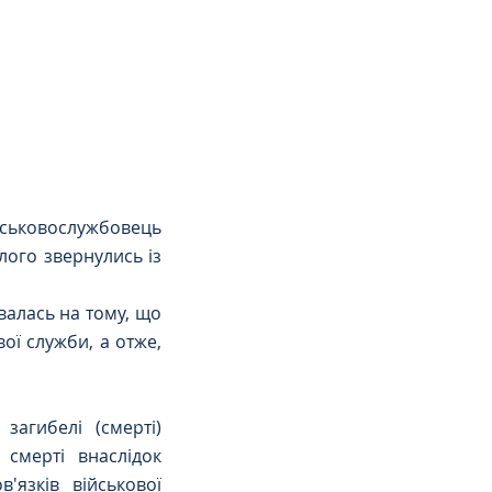
йськовослужбовець 
лого звернулись із 
алась на тому, що 
ї служби, а отже, 
гибелі (смерті) 
смерті внаслідок 
язків військової 