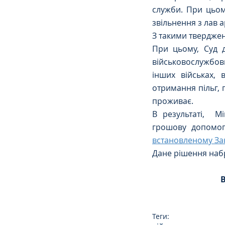
служби. При цьом
звільнення з лав ар
З такими твердже
При цьому, Суд 
військовослужбовц
інших військах,
отримання пільг, г
проживає.
В результаті,  М
грошову допомог
встановленому За
Дане рішення набр
Теги: