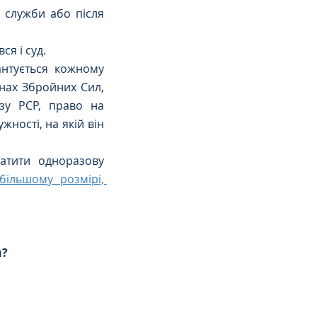
 служби або після 
ся і суд.
нтується кожному 
нах Збройних Сил, 
зу РСР, право на 
ності, на якій він 
атити одноразову 
більшому розмірі, 
и?