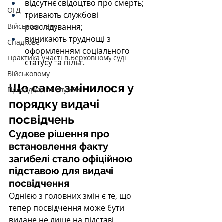
відсутнє свідоцтво про смерть;
ОГД
тривають службові 
розслідування;
Військові пенсії
виникають труднощі з 
Спадкове
оформленням соціального 
Практика участі в Верховному суді
статусу та пільг.
Військовому
Що саме змінилося у 
Проходження служби
порядку видачі 
посвідчень
Судове рішення про 
встановлення факту 
загибелі стало офіційною 
підставою для видачі 
посвідчення
Однією з головних змін є те, що 
тепер посвідчення може бути 
видане не лише на підставі 