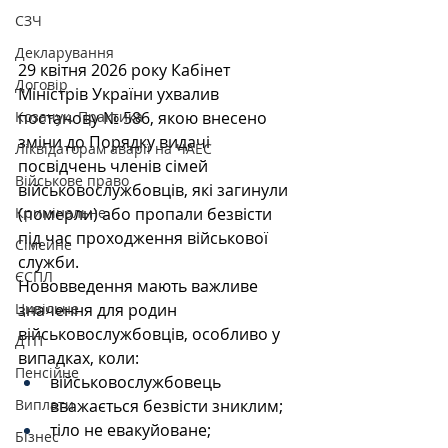
СЗЧ
Декларування
29 квітня 2026 року Кабінет 
Договір
Міністрів України ухвалив 
постанову № 586, якою внесено 
Козачук. Практика
зміни до Порядку видачі 
Ліквідаторам аварії на ЧАЕС
посвідчень членів сімей 
Військове право
військовослужбовців, які загинули 
(померли) або пропали безвісти 
Кримінальне
під час проходження військової 
Сімейне
служби.
ЄСПЛ
Нововведення мають важливе 
значення для родин 
Цивільне
військовослужбовців, особливо у 
ДТП
випадках, коли:
Пенсійне
військовослужбовець 
вважається безвісти зниклим;
Виплати
тіло не евакуйоване;
Бізнес