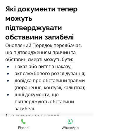
Які документи тепер 
можуть 
підтверджувати 
обставини загибелі
Оновлений Порядок передбачає, 
що підтвердженням причин та 
обставин смерті можуть бути:
наказ або витяг з наказу;
акт службового розслідування;
довідка про обставини травми 
(поранення, контузії, каліцтва);
інші документи, що 
підтверджують обставини 
загибелі.
Такі документи повинні 
підтверджувати, що загибель 
Phone
WhatsApp
військовослужбовця не настала 