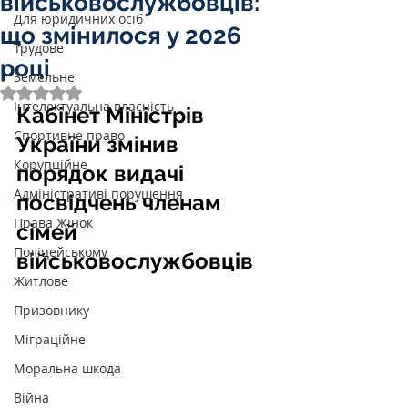
військовослужбовців:
Для юридичних осіб
що змінилося у 2026
Трудове
році
Земельне
Оцінка: NaN з 5 зірок.
Інтелектуальна власність
Кабінет Міністрів 
Спортивне право
України змінив 
Корупційне
порядок видачі 
Адміністративі порушення
посвідчень членам 
Права Жінок
сімей 
Поліцейському
військовослужбовців
Житлове
Призовнику
Міграційне
Моральна шкода
Війна