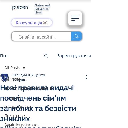
Подільський
Юридичний
Центр
Консультація
Пост
Зареєструватися
All Posts
Юридичний центр
All Posts
12 трав.
Нові правила видачі
захист прав споживачів
посвідчень сім’ям
аграрне
Господарське
загиблих та безвісти
Податкове
зниклих
Адміністративне