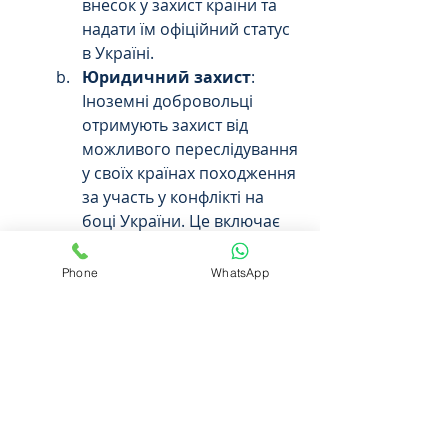
внесок у захист країни та 
надати їм офіційний статус 
в Україні.
Юридичний захист
: 
Іноземні добровольці 
отримують захист від 
можливого переслідування 
у своїх країнах походження 
за участь у конфлікті на 
боці України. Це включає 
юридичну підтримку та 
допомогу в отриманні 
Phone
WhatsApp
статусу біженця або 
тимчасового захисту, якщо 
це необхідно.
Соціальні гарантії
: 
Іноземні бійці можуть 
також претендувати на 
соціальні гарантії, 