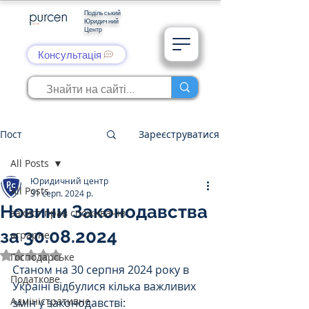
Подільський
Юридичний
Центр
Консультація
Пост
Зареєструватися
All Posts
Юридичний центр
All Posts
31 серп. 2024 р.
Новини Законодавства
захист прав споживачів
за 30.08.2024
аграрне
Оцінка: NaN з 5 зірок.
Господарське
Станом на 30 серпня 2024 року в 
Податкове
Україні відбулися кілька важливих 
Адміністративне
змін у законодавстві: