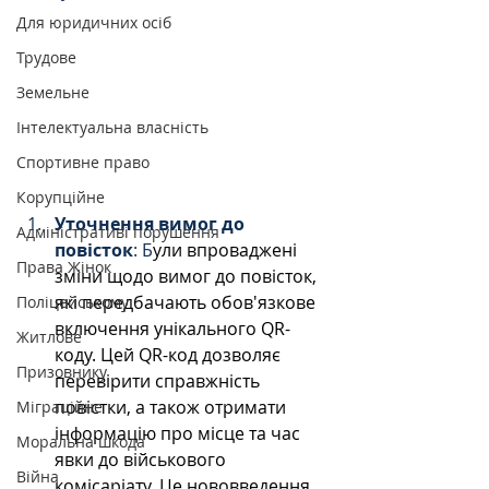
Для юридичних осіб
Трудове
Земельне
Інтелектуальна власність
Спортивне право
Корупційне
Уточнення вимог до 
Адміністративі порушення
повісток
: Б
ули впроваджені 
Права Жінок
зміни щодо вимог до повісток, 
які передбачають обов'язкове 
Поліцейському
включення унікального QR-
Житлове
коду. Цей QR-код дозволяє 
Призовнику
перевірити справжність 
повістки, а також отримати 
Міграційне
інформацію про місце та час 
Моральна шкода
явки до військового 
Війна
комісаріату. Це нововведення 