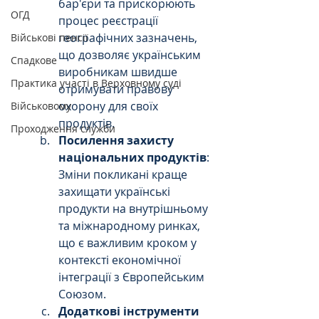
бар'єри та прискорюють 
ОГД
процес реєстрації 
географічних зазначень, 
Військові пенсії
що дозволяє українським 
Спадкове
виробникам швидше 
Практика участі в Верховному суді
отримувати правову 
охорону для своїх 
Військовому
продуктів.
Проходження служби
Посилення захисту 
національних продуктів
: 
Зміни покликані краще 
захищати українські 
продукти на внутрішньому 
та міжнародному ринках, 
що є важливим кроком у 
контексті економічної 
інтеграції з Європейським 
Союзом.
Додаткові інструменти 