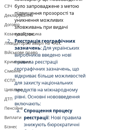
було запроваджене з метою 
СЗЧ
підвищення прозорості та 
Декларування
уникнення можливих 
Договір
зловживань при видачі 
повісток.
Козачук. Практика
Реєстрація географічних 
Ліквідаторам аварії на ЧАЕС
зазначень
: Для українських 
Військове право
виробників введено нові 
правила реєстрації 
Кримінальне
географічних зазначень, що 
Сімейне
відкриває більше можливостей 
ЄСПЛ
для захисту національних 
продуктів на міжнародному 
Цивільне
рівні. Основні нововведення 
ДТП
включають:
Пенсійне
Спрощення процесу 
реєстрації
: Нові правила 
Виплати
знижують бюрократичні 
Бізнес