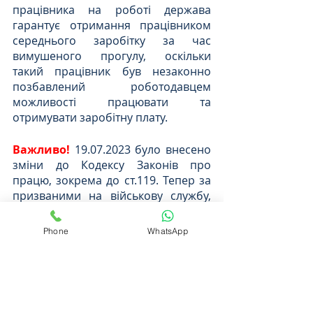
працівника на роботі держава 
гарантує отримання працівником 
середнього заробітку за час 
вимушеного прогулу, оскільки 
такий працівник був незаконно 
позбавлений роботодавцем 
можливості працювати та 
отримувати заробітну плату.
Важливо! 
19.07.2023 було внесено 
зміни до Кодексу Законів про 
працю, зокрема до ст.119. Тепер за 
призваними на військову службу, 
мобілізованими або тими, хто 
служить за контрактом зберігається 
Phone
WhatsApp
лише
 робоче місце
 та
 посада.
Якщо Вам потрібна консультація з 
питань стягнення середнього 
заробітку у зв’язку з 
незаконним