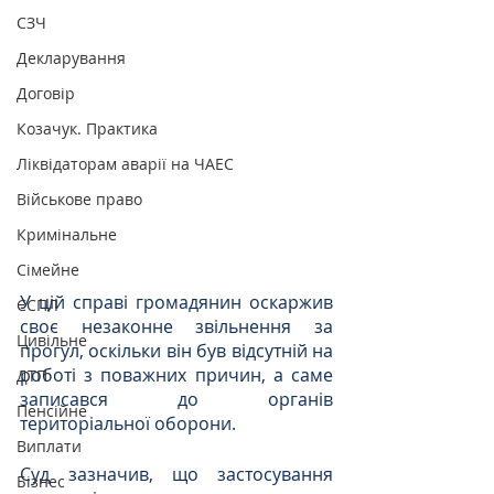
СЗЧ
Декларування
Договір
Козачук. Практика
Ліквідаторам аварії на ЧАЕС
Військове право
Кримінальне
Сімейне
У цій справі громадянин оскаржив 
ЄСПЛ
своє незаконне звільнення за 
Цивільне
прогул,
оскільки він був відсутній на 
роботі з поважних причин, а саме 
ДТП
записався до органів 
Пенсійне
територіальної оборони.
Виплати
Суд зазначив, що застосування 
Бізнес