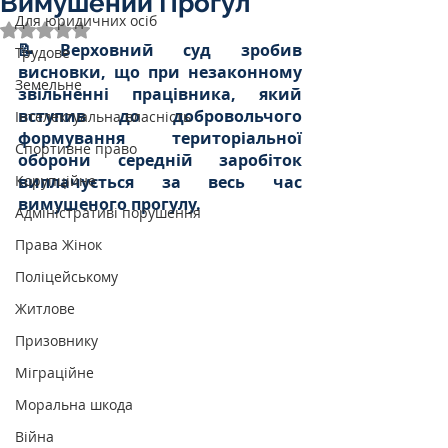
Вимушений Прогул
Для юридичних осіб
Оцінка: NaN з 5 зірок.
📝Верховний суд зробив 
Трудове
висновки, що при незаконному 
Земельне
звільненні працівника, який 
вступив до добровольчого 
Інтелектуальна власність
формування територіальної 
Спортивне право
оборони середній заробіток 
Корупційне
виплачується за весь час 
вимушеного прогулу.
Адміністративі порушення
Права Жінок
Поліцейському
Житлове
Призовнику
Міграційне
Моральна шкода
Війна