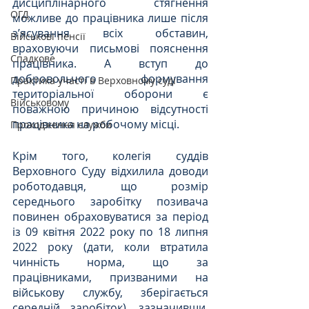
дисциплінарного стягнення 
ОГД
можливе до працівника лише після 
з’ясування всіх обставин, 
Військові пенсії
враховуючи письмові пояснення 
Спадкове
працівника. А вступ до 
добровольчого формування 
Практика участі в Верховному суді
територіальної оборони є 
Військовому
поважною причиною відсутності 
працівника на робочому місці.
Проходження служби
Крім того, колегія суддів 
Верховного Суду відхилила доводи 
роботодавця, що розмір 
середнього заробітку позивача 
повинен обраховуватися за період 
із 09 квітня 2022 року по 18 липня 
2022 року (дати, коли втратила 
чинність норма, що за 
працівниками, призваними на 
військову службу, зберігається 
середній заробіток), зазначивши, 