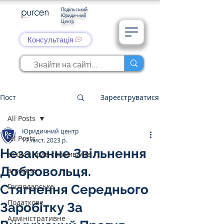
Подільський
Юридичний
Центр
Консультація
Пост
Зареєструватися
All Posts
Юридичний центр
All Posts
17 лист. 2023 р.
Незаконне Звільнення
захист прав споживачів
Добровольця.
аграрне
Господарське
Стягнення Середнього
Податкове
Заробітку За
Адміністративне