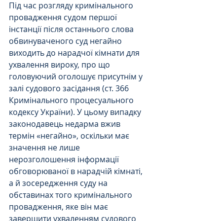
Під час розгляду кримінального 
провадження судом першої 
інстанції після останнього слова 
обвинуваченого суд негайно 
виходить до нарадчої кімнати для 
ухвалення вироку, про що 
головуючий оголошує присутнім у 
залі судового засідання (ст. 366 
Кримінального процесуального 
кодексу України). У цьому випадку 
законодавець недарма вжив 
термін «негайно», оскільки має 
значення не лише 
нерозголошення інформації 
обговорюваної в нарадчій кімнаті, 
а й зосередження суду на 
обставинах того кримінального 
провадження, яке він має 
завершити ухваленням судового 