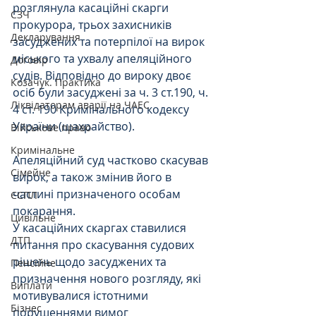
розглянула касаційні скарги 
СЗЧ
прокурора, трьох захисників 
Декларування
засуджених та потерпілої на вирок 
міського та ухвалу апеляційного 
Договір
судів. Відповідно до вироку двоє 
Козачук. Практика
осіб були засуджені за ч. 3 ст.190, ч. 
Ліквідаторам аварії на ЧАЕС
4 ст. 190 Кримінального кодексу 
України (шахрайство).
Військове право
Кримінальне
Апеляційний суд частково скасував 
Сімейне
вирок, а також змінив його в 
частині призначеного особам 
ЄСПЛ
покарання.
Цивільне
У касаційних скаргах ставилися 
ДТП
питання про скасування судових 
рішень щодо засуджених та 
Пенсійне
призначення нового розгляду, які 
Виплати
мотивувалися істотними 
Бізнес
порушеннями вимог 