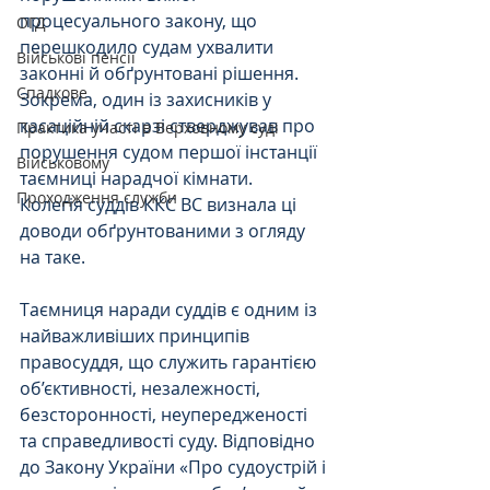
процесуального закону, що 
ОГД
перешкодило судам ухвалити 
Військові пенсії
законні й обґрунтовані рішення. 
Спадкове
Зокрема, один із захисників у 
касаційній скарзі стверджував про 
Практика участі в Верховному суді
порушення судом першої інстанції 
Військовому
таємниці нарадчої кімнати.
Проходження служби
Колегія суддів ККС ВС визнала ці 
доводи обґрунтованими з огляду 
на таке.
Таємниця наради суддів є одним із 
найважливіших принципів 
правосуддя, що служить гарантією 
об’єктивності, незалежності, 
безсторонності, неупередженості 
та справедливості суду. Відповідно 
до Закону України «Про судоустрій і 