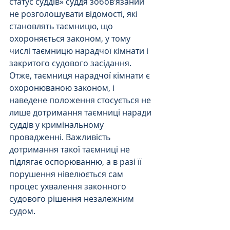
статус суддів» суддя зобов’язаний 
не розголошувати відомості, які 
становлять таємницю, що 
охороняється законом, у тому 
числі таємницю нарадчої кімнати і 
закритого судового засідання.
Отже, таємниця нарадчої кімнати є 
охоронюваною законом, і 
наведене положення стосується не 
лише дотримання таємниці наради 
суддів у кримінальному 
провадженні. Важливість 
дотримання такої таємниці не 
підлягає оспорюванню, а в разі її 
порушення нівелюється сам 
процес ухвалення законного 
судового рішення незалежним 
судом.