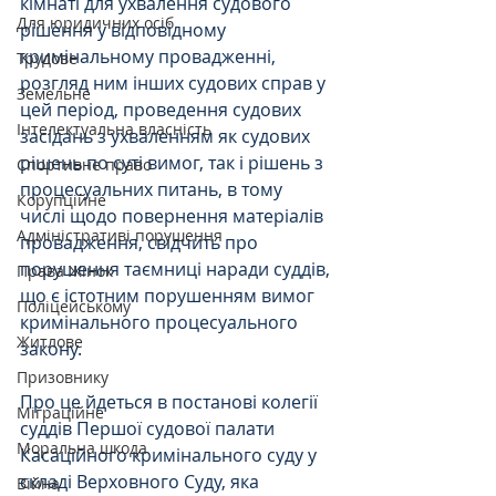
кімнаті для ухвалення судового 
Для юридичних осіб
рішення у відповідному 
кримінальному провадженні, 
Трудове
розгляд ним інших судових справ у 
Земельне
цей період, проведення судових 
Інтелектуальна власність
засідань з ухваленням як судових 
рішень по суті вимог, так і рішень з 
Спортивне право
процесуальних питань, в тому 
Корупційне
числі щодо повернення матеріалів 
Адміністративі порушення
провадження, свідчить про 
порушення таємниці наради суддів, 
Права Жінок
що є істотним порушенням вимог 
Поліцейському
кримінального процесуального 
Житлове
закону.
Призовнику
Про це йдеться в постанові колегії 
Міграційне
суддів Першої судової палати 
Моральна шкода
Касаційного кримінального суду у 
складі Верховного Суду, яка 
Війна