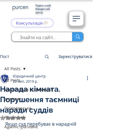
Подільський
Юридичний
Центр
Консультація
Пост
Зареєструватися
All Posts
Юридичний центр
All Posts
22 лип. 2019 р.
Нарада кімната.
захист прав споживачів
Порушення таємниці
аграрне
Господарське
наради суддів
Податкове
Оцінка: NaN з 5 зірок.
Якщо суд перебуває в нарадчій 
Адміністративне