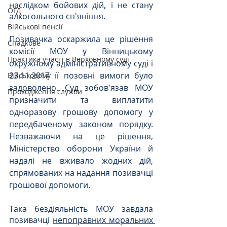
наслідком бойових дій, і не стану 
ОГД
алкогольного сп'яніння.
Військові пенсії
Позивачка оскаржила це рішення 
Спадкове
комісії МОУ у Вінницькому 
Практика участі в Верховному суді
окружному адміністративному суді і 
23.11.2017 її позовні вимоги було 
Військовому
задоволено. Суд зобов'язав МОУ 
Проходження служби
призначити та виплатити 
одноразову грошову допомогу у 
передбаченому законом порядку. 
Незважаючи на це рішення, 
Міністерство оборони України й 
надалі не вживало жодних дій, 
спрямованих на надання позивачці 
грошової допомоги.
Така бездіяльність МОУ завдала 
позивачці 
непоправних моральних 