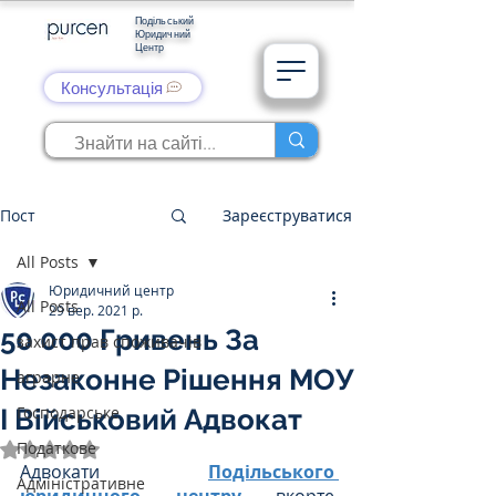
Подільський
Юридичний
Центр
Консультація
Пост
Зареєструватися
All Posts
Юридичний центр
All Posts
29 вер. 2021 р.
50 000 Гривень За
захист прав споживачів
Незаконне Рішення МОУ
аграрне
Господарське
І Військовий Адвокат
Податкове
Оцінка: NaN з 5 зірок.
Адвокати 
Подільського 
Адміністративне