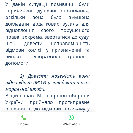
У даній ситуації позивачці були 
спричинені душевні страждання, 
оскільки вона була змушена 
докладати додаткових зусиль для 
відновлення свого порушеного 
права, зокрема, звертатися до суду, 
щоб довести неправомірність 
відмови комісії у призначенні та 
виплаті одноразової грошової 
допомоги.
2) Довести наявність вини 
відповідача (МОУ) у заподіянні такої 
моральної шкоди:
У цій справі Міністерство оборони 
України прийняло протиправне 
рішення щодо відмови позивачу у 
призначенні та виплаті 
одноразової грошової допомоги, 
Phone
WhatsApp
що було встановлено в судовому 