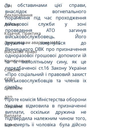
За обставинами цієї справи, 
СЗЧ
внаслідок вогнепального 
Декларування
поранення під час проходження 
військової служби у зоні 
Договір
проведення АТО загинув 
Козачук. Практика
військовослужбовець. Його 
дружина звернулася до 
Ліквідаторам аварії на ЧАЕС
Вінницького ОВК про призначення 
Військове право
одноразової грошової допомоги їй 
Кримінальне
та їх малолітньому сину, як це 
передбаченої ст.16 Закону України 
Сімейне
«Про соціальний і правовий захист 
ЄСПЛ
військовослужбовців та членів їх 
сімей».
Цивільне
ДТП
Проте комісія Міністерства оборони 
України відмовила в призначенні 
Пенсійне
виплати, оскільки дружина не 
Виплати
підтвердила належним чином того, 
що смерть її чоловіка  була дійсно 
Бізнес