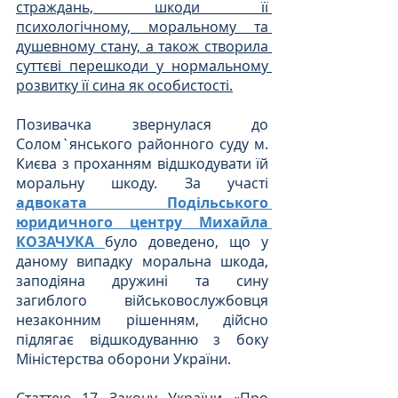
страждань, шкоди її 
психологічному, моральному та 
душевному стану, а також створила 
суттєві перешкоди у нормальному 
розвитку її сина як особистості.
Позивачка звернулася до 
Солом`янського районного суду м. 
Києва з проханням відшкодувати їй 
моральну шкоду. За участі 
адвоката Подільського 
юридичного центру Михайла 
КОЗАЧУКА 
було доведено, що у 
даному випадку моральна шкода, 
заподіяна дружині та сину 
загиблого військовослужбовця 
незаконним рішенням, дійсно 
підлягає відшкодуванню з боку 
Міністерства оборони України. 
Статтею 17 Закону України «Про 