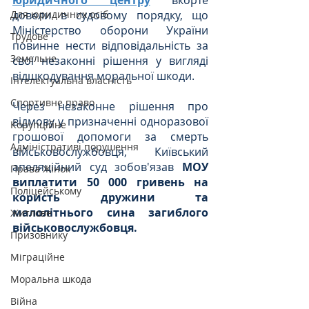
юридичного центру
 вкорте 
Для юридичних осіб
довели в судовому порядку, що  
Міністерство оборони України 
Трудове
повинне нести відповідальність за 
Земельне
свої незаконні рішення у вигляді 
відшкодування моральної шкоди.
Інтелектуальна власність
Спортивне право
Через незаконне рішення про 
відмову у призначенні одноразової 
Корупційне
грошової допомоги за смерть 
Адміністративі порушення
військовослужбовця, Київський 
апеляційний суд зобов'язав 
МОУ 
Права Жінок
виплатити 50 000 гривень на 
Поліцейському
користь дружини та 
малолітнього сина загиблого 
Житлове
військовослужбовця. 
Призовнику
Міграційне
Моральна шкода
Війна