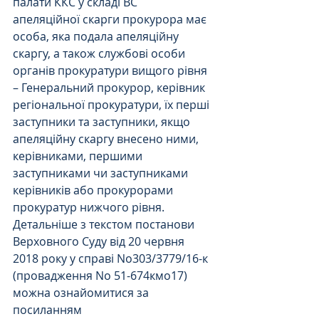
палати ККС у складі ВС
апеляційної скарги прокурора має 
особа, яка подала апеляційну 
скаргу, а також службові особи 
органів прокуратури вищого рівня 
– Генеральний прокурор, керівник 
регіональної прокуратури, їх перші 
заступники та заступники, якщо 
апеляційну скаргу внесено ними, 
керівниками, першими 
заступниками чи заступниками 
керівників або прокурорами 
прокуратур нижчого рівня.
Детальніше з текстом постанови 
Верховного Суду від 20 червня 
2018 року у справі No303/3779/16-к 
(провадження No 51-674кмо17) 
можна ознайомитися за 
посиланням 