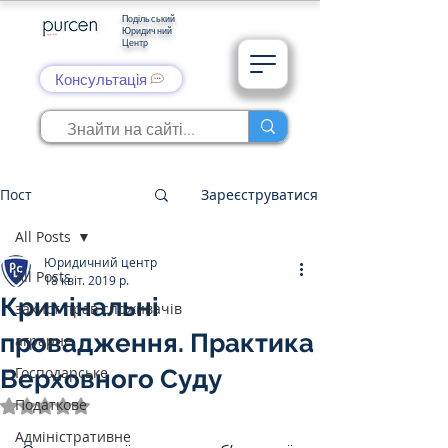
Подільський
Юридичний
Центр
Консультація
Пост
Зареєструватися
All Posts
Юридичний центр
All Posts
18 квіт. 2019 р.
Кримінальні
захист прав споживачів
провадження. Практика
аграрне
Господарське
Верховного Суду
Податкове
Оцінка: NaN з 5 зірок.
Адміністративне