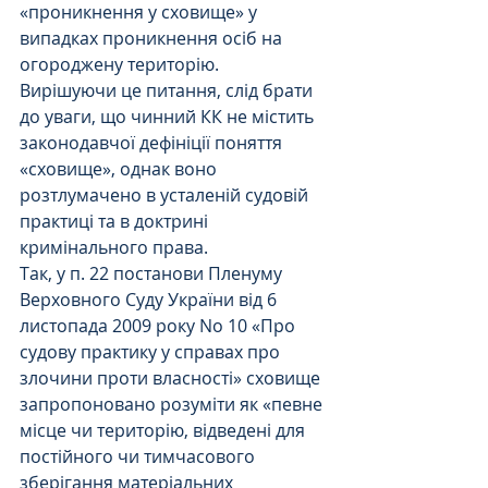
«проникнення у сховище» у 
випадках проникнення осіб на 
огороджену територію.
Вирішуючи це питання, слід брати 
до уваги, що чинний КК не містить 
законодавчої дефініції поняття 
«сховище», однак воно 
розтлумачено в усталеній судовій 
практиці та в доктрині 
кримінального права.
Так, у п. 22 постанови Пленуму 
Верховного Суду України від 6 
листопада 2009 року No 10 «Про 
судову практику у справах про 
злочини проти власності» сховище 
запропоновано розуміти як «певне 
місце чи територію, відведені для 
постійного чи тимчасового 
зберігання матеріальних 