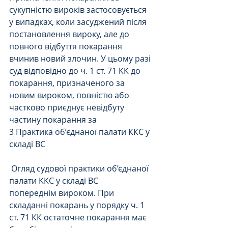
сукупністю вироків застосовується 
у випадках, коли засуджений після 
постановлення вироку, але до 
повного відбуття покарання 
вчинив новий злочин. У цьому разі 
суд відповідно до ч. 1 ст. 71 КК до 
покарання, призначеного за 
новим вироком, повністю або 
частково приєднує невідбуту 
частину покарання за
3 Практика об’єднаної палати ККС у 
складі ВС
 Огляд судової практики об’єднаної 
палати ККС у складі ВС
попереднім вироком. При 
складанні покарань у порядку ч. 1 
ст. 71 КК остаточне покарання має 