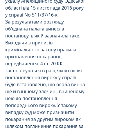
ухвалу Апеляційного суду Одеської 
області від 15 листопада 2016 року 
у справі No 511/37/16-к.
За результатами розгляду 
об'єднана палата винесла 
постанову, в якій зазначила таке.
Виходячи з приписів 
кримінального закону правила 
призначення покарання, 
передбачені ч. 4 ст. 70 КК, 
застосовуються в разі, якщо після 
постановлення вироку у справі 
буде встановлено, що особа винна 
ще й в іншому злочині, вчиненому 
нею до постановлення 
попереднього вироку. У такому 
випадку суд може призначити 
покарання за другим вироком як 
шляхом поглинення покарання за 