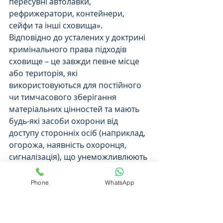
пересувні автолавки, 
рефрижератори, контейнери, 
сейфи та інші сховища».
Відповідно до усталених у доктрині 
кримінального права підходів 
сховище – це завжди певне місце 
або територія, які 
використовуються для постійного 
чи тимчасового зберігання 
матеріальних цінностей та мають 
будь-які засоби охорони від 
доступу сторонніх осіб (наприклад, 
огорожа, наявність охоронця, 
сигналізація), що унеможливлюють 
(суттєво ускладнюють) вільне та 
безперешкодне потрапляння на 
Phone
WhatsApp
них сторонніх осіб.
З огляду на це, належним чином 
огороджена територія 