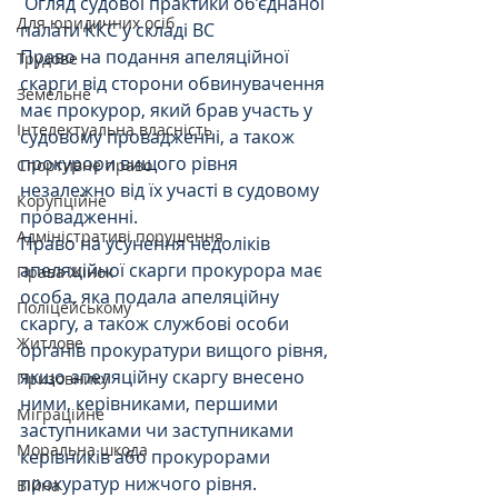
 Огляд судової практики об’єднаної 
Для юридичних осіб
палати ККС у складі ВС
Право на подання апеляційної 
Трудове
скарги від сторони обвинувачення 
Земельне
має прокурор, який брав участь у 
Інтелектуальна власність
судовому провадженні, а також 
прокурори вищого рівня 
Спортивне право
незалежно від їх участі в судовому 
Корупційне
провадженні.
Адміністративі порушення
Право на усунення недоліків 
апеляційної скарги прокурора має 
Права Жінок
особа, яка подала апеляційну 
Поліцейському
скаргу, а також службові особи 
Житлове
органів прокуратури вищого рівня, 
якщо апеляційну скаргу внесено 
Призовнику
ними, керівниками, першими 
Міграційне
заступниками чи заступниками 
Моральна шкода
керівників або прокурорами 
прокуратур нижчого рівня.
Війна