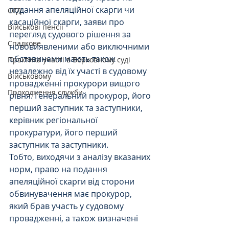
подання апеляційної скарги чи 
ОГД
касаційної скарги, заяви про 
Військові пенсії
перегляд судового рішення за 
Спадкове
нововиявленими або виключними 
обставинами мають також 
Практика участі в Верховному суді
незалежно від їх участі в судовому 
Військовому
провадженні прокурори вищого 
Проходження служби
рівня: Генеральний прокурор, його 
перший заступник та заступники, 
керівник регіональної 
прокуратури, його перший 
заступник та заступники.
Тобто, виходячи з аналізу вказаних 
норм, право на подання 
апеляційної скарги від сторони 
обвинувачення має прокурор, 
який брав участь у судовому 
провадженні, а також визначені 