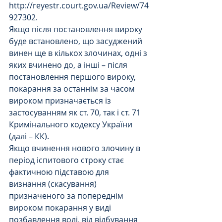
http://reyestr.court.gov.ua/Review/74
927302.
Якщо після постановлення вироку 
буде встановлено, що засуджений 
винен ще в кількох злочинах, одні з 
яких вчинено до, а інші – після 
постановлення першого вироку, 
покарання за останнім за часом 
вироком призначається із 
застосуванням як ст. 70, так і ст. 71 
Кримінального кодексу України 
(далі – КК).
Якщо вчинення нового злочину в 
період іспитового строку стає 
фактичною підставою для 
визнання (скасування) 
призначеного за попереднім 
вироком покарання у виді 
позбавлення волі, від відбування 