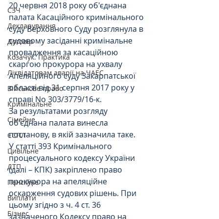
20 червня 2018 року об'єднана 
СЗЧ
палата Касаційного кримінального 
Декларування
суду Верховного Суду розглянула в 
судовому засіданні кримінальне 
Договір
провадження за касаційною 
Козачук. Практика
скаргою прокурора на ухвалу 
Ліквідаторам аварії на ЧАЕС
Апеляційного суду Закарпатської 
області від 31 серпня 2017 року у 
Військове право
справі No 303/3779/16-к.
Кримінальне
За результатами розгляду 
Сімейне
об'єднана палата винесла 
постанову, в якій зазначила таке.
ЄСПЛ
У статті 393 Кримінального 
Цивільне
процесуального кодексу України 
ДТП
(далі – КПК) закріплено право 
прокурора на апеляційне 
Пенсійне
оскарження судових рішень. При 
Виплати
цьому згідно з ч. 4 ст. 36 
Бізнес
зазначеного Кодексу право на 