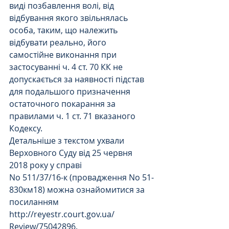
виді позбавлення волі, від 
відбування якого звільнялась 
особа, таким, що належить 
відбувати реально, його 
самостійне виконання при 
застосуванні ч. 4 ст. 70 КК не 
допускається за наявності підстав 
для подальшого призначення 
остаточного покарання за 
правилами ч. 1 ст. 71 вказаного 
Кодексу.
Детальніше з текстом ухвали 
Верховного Суду від 25 червня 
2018 року у справі
No 511/37/16-к (провадження No 51-
830км18) можна ознайомитися за 
посиланням 
http://reyestr.court.gov.ua/ 
Review/75042896.