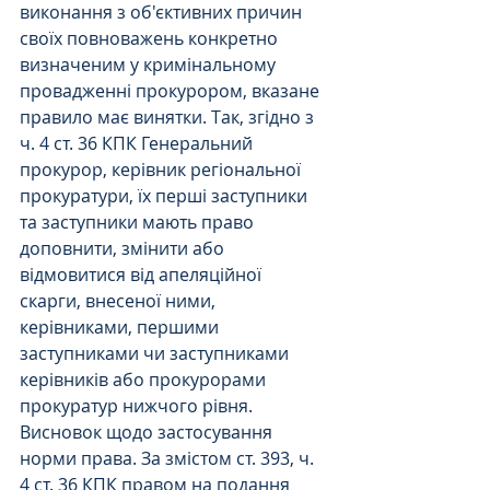
виконання з об'єктивних причин 
своїх повноважень конкретно 
визначеним у кримінальному 
провадженні прокурором, вказане 
правило має винятки. Так, згідно з 
ч. 4 ст. 36 КПК Генеральний 
прокурор, керівник регіональної 
прокуратури, їх перші заступники 
та заступники мають право 
доповнити, змінити або 
відмовитися від апеляційної 
скарги, внесеної ними, 
керівниками, першими 
заступниками чи заступниками 
керівників або прокурорами 
прокуратур нижчого рівня.
Висновок щодо застосування 
норми права. За змістом ст. 393, ч. 
4 ст. 36 КПК правом на подання 