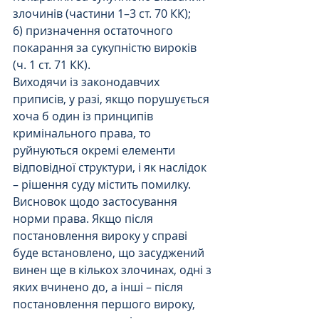
злочинів (частини 1–3 ст. 70 КК);
6) призначення остаточного 
покарання за сукупністю вироків 
(ч. 1 ст. 71 КК).
Виходячи із законодавчих 
приписів, у разі, якщо порушується 
хоча б один із принципів 
кримінального права, то 
руйнуються окремі елементи 
відповідної структури, і як наслідок 
– рішення суду містить помилку.
Висновок щодо застосування 
норми права. Якщо після 
постановлення вироку у справі 
буде встановлено, що засуджений 
винен ще в кількох злочинах, одні з 
яких вчинено до, а інші – після 
постановлення першого вироку, 