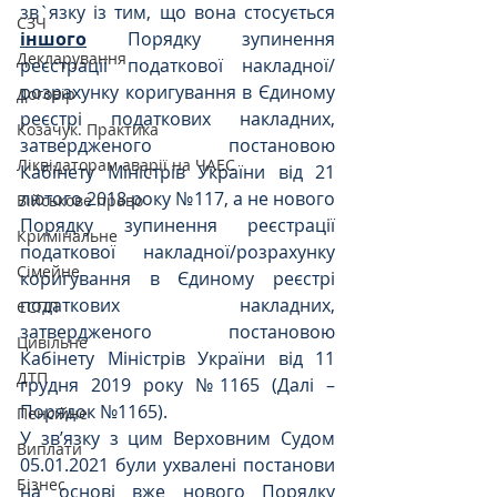
зв`язку із тим, що вона стосується 
СЗЧ
іншого
 Порядку зупинення 
Декларування
реєстрації податкової накладної/
розрахунку коригування в Єдиному 
Договір
реєстрі податкових накладних, 
Козачук. Практика
затвердженого постановою 
Ліквідаторам аварії на ЧАЕС
Кабінету Міністрів України від 21 
лютого 2018 року №117, а не нового 
Військове право
Порядку зупинення реєстрації 
Кримінальне
податкової накладної/розрахунку 
Сімейне
коригування в Єдиному реєстрі 
податкових накладних, 
ЄСПЛ
затвердженого постановою 
Цивільне
Кабінету Міністрів України від 11 
ДТП
грудня 2019 року №1165 (Далі – 
Порядок №1165).
Пенсійне
У зв’язку з цим Верховним Судом 
Виплати
05.01.2021 були ухвалені постанови 
Бізнес
на основі вже нового 
Порядку 