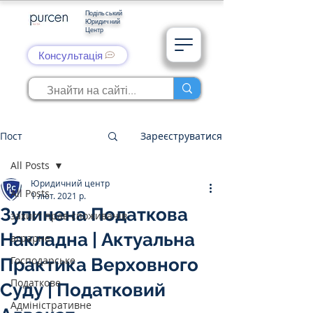
Подільський
Юридичний
Центр
Консультація
Пост
Зареєструватися
All Posts
Юридичний центр
All Posts
1 лют. 2021 р.
Зупинена Податкова
захист прав споживачів
Накладна | Актуальна
аграрне
Господарське
Практика Верховного
Податкове
Суду | Податковий
Адміністративне