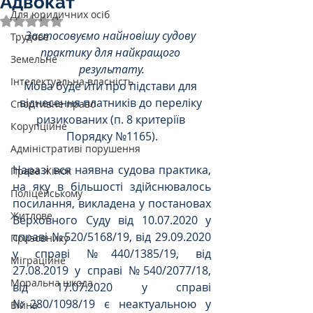
Адвокат
Для юридичних осіб
Оцінка: NaN з 5 зірок.
Застосовуємо найновішу судову 
Трудове
практику для найкращого 
Земельне
результату.
Інтелектуальна власність
Мова буде йти про підстави для 
віднесення платників до переліку 
Спортивне право
ризикованих (п. 8 критеріїв 
Корупційне
Порядку №1165).
Адміністративі порушення
Наразі вся наявна судова практика, 
Права Жінок
на яку в більшості здійснювалось 
Поліцейському
посилання, викладена у постановах 
Житлове
Верховного Суду від 10.07.2020 у 
справі №520/5168/19, від 29.09.2020 
Призовнику
у справі №440/1385/19, від 
Міграційне
27.08.2019 у справі №540/2077/18, 
Моральна шкода
від 17.07.2020 у справі 
№280/1098/19 є неактуальною у 
Війна