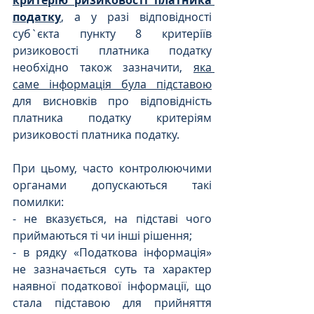
критерію ризиковості платника 
податку
, а у разі відповідності 
суб`єкта пункту 8 критеріїв 
ризиковості платника податку 
необхідно також зазначити, 
яка 
саме інформація була підставою
для висновків про відповідність 
платника податку критеріям 
ризиковості платника податку.
При цьому, часто контролюючими 
органами допускаються такі 
помилки:
- не вказується, на підставі чого 
приймаються ті чи інші рішення;
- в рядку «Податкова інформація» 
не зазначається суть та характер 
наявної податкової інформації, що 
стала підставою для прийняття 