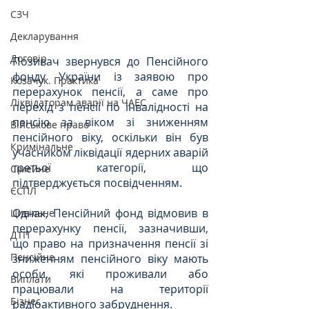
СЗЧ
Декларування
Договір
Позивач звернувся до Пенсійного 
фонду України із заявою про 
Козачук. Практика
перерахунок пенсії, а саме про 
Ліквідаторам аварії на ЧАЕС
перехід з пенсії по інвалідності на 
пенсію за віком зі зниженням 
Військове право
пенсійного віку, оскільки він був 
Кримінальне
учасником ліквідації ядерних аварій 
третьої категорії, що 
Сімейне
підтверджується посвідченням.
ЄСПЛ
Однак, Пенсійний фонд відмовив в 
Цивільне
перерахунку пенсії, зазначивши, 
ДТП
що право на призначення пенсії зі 
Пенсійне
зниженням пенсійного віку мають 
особи, які проживали або 
Виплати
працювали на території 
Бізнес
радіоактивного забруднення.