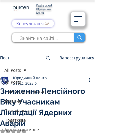
Подільський
Юридичний
Центр
Консультація
Пост
Зареєструватися
All Posts
Юридичний центр
All Posts
5 груд. 2023 р.
Зниження Пенсійного
захист прав споживачів
Віку Учасникам
аграрне
Господарське
Ліквідації Ядерних
Податкове
Аварій
Адміністративне
Оцінка: NaN з 5 зірок.