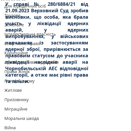
У справі № 280/6884/21 від 
Для юридичних осіб
21.09.2023 Верховний Суд зробив 
Трудове
висновки, що особа, яка брала 
участь у ліквідації ядерних 
Земельне
аварій, у ядерних 
Інтелектуальна власність
випробуваннях, у військових 
навчаннях із застосуванням 
Спортивне право
ядерної зброї, прирівнюється за 
Корупційне
правовим статусом до учасника 
ліквідації наслідків аварії на 
Адміністративі порушення
Чорнобильській АЕС відповідної 
Права Жінок
категорії, а отже має рівні права 
Поліцейському
та пільги.
Житлове
Призовнику
Міграційне
Моральна шкода
Війна