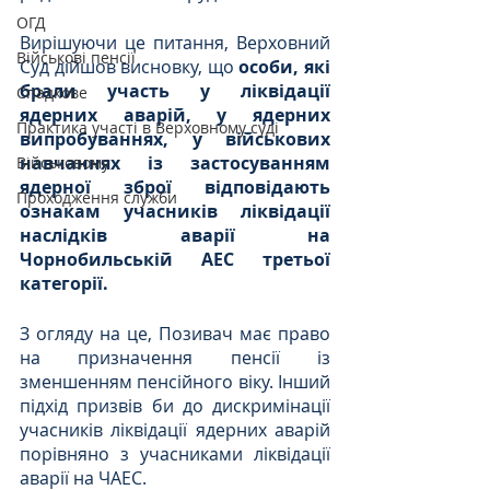
ОГД
Вирішуючи це питання, Верховний 
Військові пенсії
Суд дійшов висновку, що 
особи, які 
брали участь у ліквідації 
Спадкове
ядерних аварій, у ядерних 
Практика участі в Верховному суді
випробуваннях, у військових 
навчаннях із застосуванням 
Військовому
ядерної зброї відповідають 
Проходження служби
ознакам учасників ліквідації 
наслідків аварії на 
Чорнобильській АЕС третьої 
категорії.
З огляду на це, Позивач має право 
на призначення пенсії із 
зменшенням пенсійного віку. Інший 
підхід призвів би до дискримінації 
учасників ліквідації ядерних аварій 
порівняно з учасниками ліквідації 
аварії на ЧАЕС.