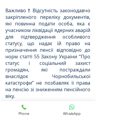
Важливо ❗ Відсутність законодавчо 
закріпленого переліку документів, 
які повинна подати особа, яка є 
учасником ліквідації ядерних аварій 
для підтвердження особливого 
статусу, що надає їй право на 
призначення пенсії відповідно до 
норм статті 55 Закону України “Про 
статус і соціальний захист 
громадян, які постраждали 
внаслідок Чорнобильської 
катастрофи” не позбавляє її права 
на пенсію зі зниженням пенсійного 
віку.
Якщо Вам потрібна консультація з 
Phone
WhatsApp
пенсійних питань, звертайтеся до 
нас в
 👉
ЧАТ
!