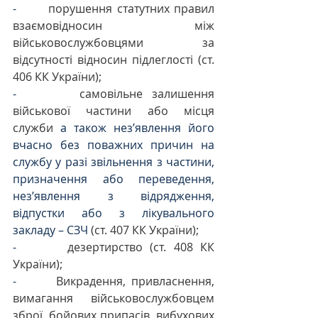
-       
порушення статутних правил 
взаємовідносин між 
військовослужбовцями за 
відсутності відносин підлеглості (ст. 
406 КК України);
-       
самовільне залишення 
військової частини або місця 
служби
 а також нез’явлення його 
вчасно без поважних причин на 
службу у разі звільнення з частини, 
призначення або переведення, 
нез’явлення з відрядження, 
відпустки або з лікувального 
закладу – СЗЧ 
(ст. 407 КК України);
-       
дезертирство (ст. 408 КК 
України);
-       
Викрадення, привласнення, 
вимагання військовослужбовцем 
зброї, бойових припасів, вибухових 