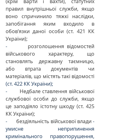
(крім варти і вахти), статутних 
правил внутрішньої служби, якщо 
воно спричинило тяжкі наслідки, 
запобігання яким входило в 
обов’язки даної особи (ст. 421 КК 
України);
-       
розголошення відомостей 
військового характеру, що 
становлять державну таємницю, 
або втрата документів чи 
матеріалів, що містять такі відомості
(ст. 422 КК України);
-       
Недбале ставлення військової 
службової особи до служби, якщо 
це заподіяло істотну шкоду (ст. 425 
КК України);
-       
бездіяльність військової влади
 - 
умисне неприпинення 
кримінального правопорушення, 