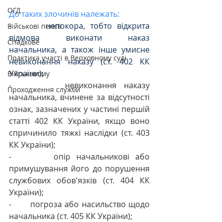
ОГД
До таких злочинів належать:
-       непокора, тобто відкрита 
Військові пенсії
відмова виконати наказ 
Спадкове
начальника, а також інше умисне 
Практика участі в Верховному суді
невиконання наказу (ст. 402 КК 
України);
Військовому
-       
невиконання наказу 
Проходження служби
начальника, вчинене за відсутності 
ознак, зазначених у частині першій 
статті 402 КК України, якщо воно 
спричинило тяжкі наслідки (ст. 403 
КК України);
-       
опір начальникові або 
примушування його до порушення 
службових обов'язків (ст. 404 КК 
України);
-       
погроза або насильство щодо 
начальника (ст. 405 КК України);