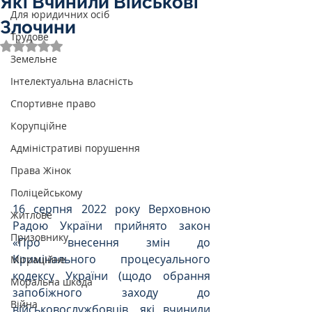
Які Вчинили Військові
Для юридичних осіб
Злочини
Трудове
Оцінка: NaN з 5 зірок.
Земельне
Інтелектуальна власність
Спортивне право
Корупційне
Адміністративі порушення
Права Жінок
Поліцейському
16 серпня 2022 року Верховною 
Житлове
Радою України прийнято закон 
Призовнику
«Про внесення змін до 
Кримінального процесуального 
Міграційне
кодексу України (щодо обрання 
Моральна шкода
запобіжного заходу до 
Війна
військовослужбовців, які вчинили 