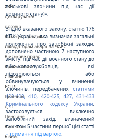
військові злочини під час дії 
СЗЧ
воєнного стану)».
Декларування
Договір
Згідно вказаного закону, статтю 176 
КПК України, яка визначає загальні 
Козачук. Практика
положення про запобіжні заходи, 
Ліквідаторам аварії на ЧАЕС
доповнено частиною 7 наступного 
Військове право
змісту: під час дії воєнного стану до 
військовослужбовців, які 
Кримінальне
підозрюються або 
Сімейне
обвинувачуються у вчиненні 
ЄСПЛ
злочинів, передбачених 
статтями 
402-408, 410, 420-425, 427, 431-433 
Цивільне
Кримінального кодексу України
, 
ДТП
застосовується виключно 
Пенсійне
запобіжний захід, визначений 
пунктом 5 частини першої цієї статті 
Виплати
– тримання під вартою
.
Бізнес