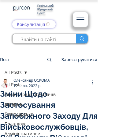
Подільський
Юридичний
Центр
Консультація
Пост
Зареєструватися
All Posts
Олександр ОСКОМА
All Posts
17 серп. 2022 р.
Зміни Щодо
захист прав споживачів
Застосування
аграрне
Господарське
Запобіжного Заходу Для
Податкове
Військовослужбовців,
Адміністративне