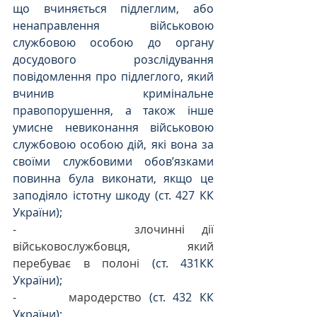
що вчиняється підлеглим, або 
ненаправлення військовою 
службовою особою до органу 
досудового розслідування 
повідомлення про підлеглого, який 
вчинив кримінальне 
правопорушення, а також інше 
умисне невиконання військовою 
службовою особою дій, які вона за 
своїми службовими обов’язками 
повинна була виконати, якщо це 
заподіяло істотну шкоду (ст. 427 КК 
України);
-       
злочинні дії 
військовослужбовця, який 
перебуває в полоні
 (ст. 431КК 
України);
-       
мародерство
 (ст. 432 КК 
України);