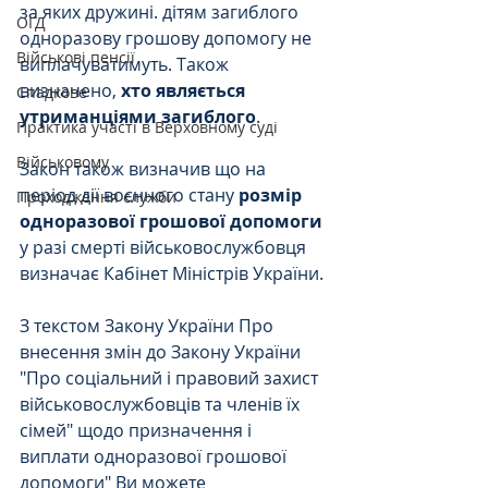
за яких дружині. дітям загиблого 
ОГД
одноразову грошову допомогу не 
Військові пенсії
виплачуватимуть. Також 
визначено, 
хто являється 
Спадкове
утриманціями загиблого
.
Практика участі в Верховному суді
Військовому
Закон також визначив що на 
період дії воєнного стану 
розмір 
Проходження служби
одноразової грошової допомоги
у разі смерті військовослужбовця 
визначає Кабінет Міністрів України.
З текстом Закону України Про 
внесення змін до Закону України 
"Про соціальний і правовий захист 
військовослужбовців та членів їх 
сімей" щодо призначення і 
виплати одноразової грошової 
допомоги" Ви можете 