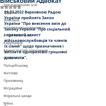
Військовий Адвокат
Для юридичних осіб
Оцінка: NaN з 5 зірок.
29.07.2022 Верховною Радою 
Трудове
України прийнято Закон 
Земельне
України "Про внесення змін до 
Інтелектуальна власність
Закону України "Про соціальний 
і правовий захист 
Спортивне право
військовослужбовців та членів 
Корупційне
їх сімей" щодо призначення і 
Адміністративі порушення
виплати одноразової грошової 
допомоги". 
Права Жінок
Поліцейському
Житлове
Призовнику
Міграційне
Моральна шкода
Війна