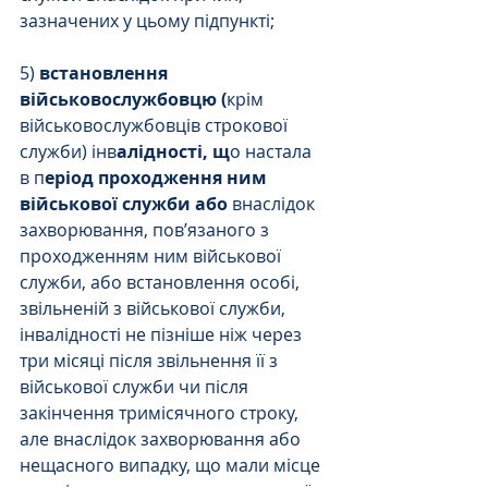
зазначених у цьому підпункті;
5) 
встановлення 
військовослужбовцю (
крім 
військовослужбовців строкової 
служби) інв
алідності, щ
о настала 
в п
еріод проходження ним 
військової служби або 
внаслідок 
захворювання, пов’язаного з 
проходженням ним військової 
служби, або встановлення особі, 
звільненій з військової служби, 
інвалідності не пізніше ніж через 
три місяці після звільнення її з 
військової служби чи після 
закінчення тримісячного строку, 
але внаслідок захворювання або 
нещасного випадку, що мали місце 