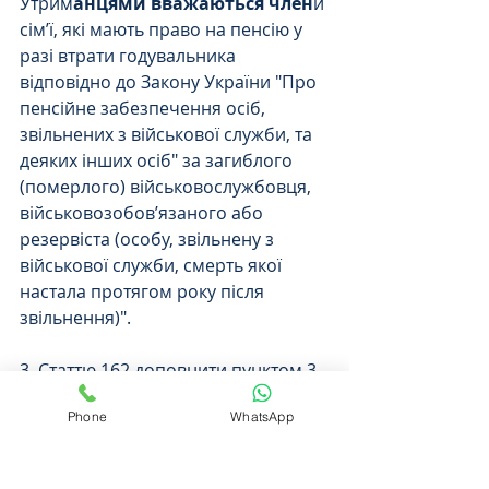
Утрим
анцями вважаються член
и 
сім’ї, які мають право на пенсію у 
разі втрати годувальника 
відповідно до Закону України "Про 
пенсійне забезпечення осіб, 
звільнених з військової служби, та 
деяких інших осіб" за загиблого 
(померлого) військовослужбовця, 
військовозобов’язаного або 
резервіста (особу, звільнену з 
військової служби, смерть якої 
настала протягом року після 
звільнення)".
3. Статтю 162 доповнити пунктом 3 
такого змісту:
Phone
WhatsApp
"3.
 Розмір одноразової грошової 
допомоги у разі загибелі (
смерті) 
військовослужбовця в період дії 