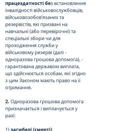
працездатності бе
з встановлення 
інвалідності військовослужбовців, 
військовозобов’язаних та 
резервістів, які призвані на 
навчальні (або перевірочні) та 
спеціальні збори чи для 
проходження служби у 
військовому резерві (далі - 
одноразова грошова допомога), - 
гарантована державою виплата, 
що здійснюється особам, які згідно 
з цим Законом мають право на її 
отримання.
2.
 Одноразова грошова допомога 
призначається і виплачується у 
разі:
1) 
загибелі (смерті) 