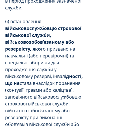
в період проходження зазначеної 
служби;
6) встановлення 
військовослужбовцю строкової 
військової служби, 
ві
йс
ьковозобов’язаному або 
резервісту, яко
го призвано на 
навчальні (або перевірочні) та 
спеціальні збори чи для 
проходження служби у 
військовому резерві, інвалі
дності, 
що на
стала внаслідок поранення 
(контузії, травми або каліцтва), 
заподіяного військовослужбовцю 
строкової військової служби, 
військовозобов’язаному або 
резервісту при виконанні 
обов’язків військової служби або 