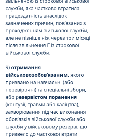
звільненою із строкової військової 
служби, яка частково втратила 
працездатність внаслідок 
зазначених причин, пов’язаних з 
проходженням військової служби, 
але не пізніше ніж через три місяці 
після звільнення її із строкової 
військової служби;
9) 
отримання 
військовозобов’язаним,
 якого 
призвано на навчальні (або 
перевірочні) та спеціальні збори, 
або р
езервістом поранення 
(контузії, травми або каліцтва), 
захворювання під час виконання 
обов’язків військової служби або 
служби у військовому резерві, що 
призвело до часткової втрати 