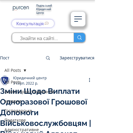
Подільський
Юридичний
Центр
Консультація
Пост
Зареєструватися
All Posts
Юридичний центр
All Posts
3 серп. 2022 р.
Зміни Щодо Виплати
захист прав споживачів
Одноразової Грошової
аграрне
Господарське
Допомоги
Податкове
Військовослужбовцям |
Адміністративне