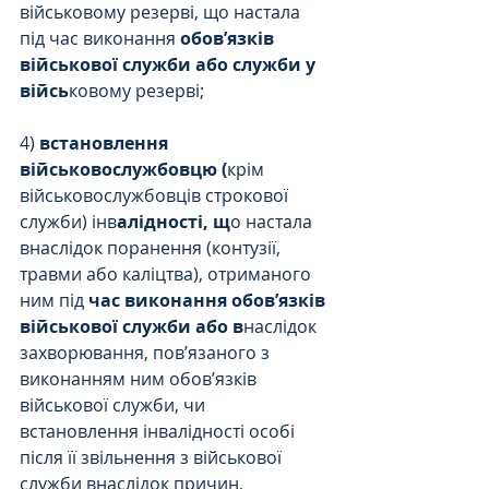
військовому резерві, що настала 
під час виконання
 обов’язків 
військової служби або служби у 
війсь
ковому резерві;
4) 
встановлення 
військовослужбовцю (
крім 
військовослужбовців строкової 
служби) інв
алідності, щ
о настала 
внаслідок поранення (контузії, 
травми або каліцтва), отриманого 
ним під 
час виконання обов’язків 
військової служби або в
наслідок 
захворювання, пов’язаного з 
виконанням ним обов’язків 
військової служби, чи 
встановлення інвалідності особі 
після її звільнення з військової 
служби внаслідок причин, 