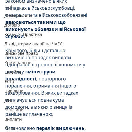
Законом визначено в яких 
СЗЧ
випадках військовослужбовці, 
резервисти та військовозобовязані 
Декларування
вважаються такими що 
Договір
виконують обовязки військової 
Козачук. Практика
служби
.
Ліквідаторам аварії на ЧАЕС
Крім того, більш детально 
Військове право
визначено порядок виплати 
Кримінальне
одноразової грошової допомоги у 
випадку 
зміни групи 
Сімейне
інвалідності
, повторного 
ЄСПЛ
поранення, отримання іншого 
Цивільне
захворювання. В яких випадках 
виплачується повна сума 
ДТП
домовоги, а в яких різниця із 
Пенсійне
раніше виплаченою.
Виплати
Встановлено 
перелік виключень
, 
Бізнес