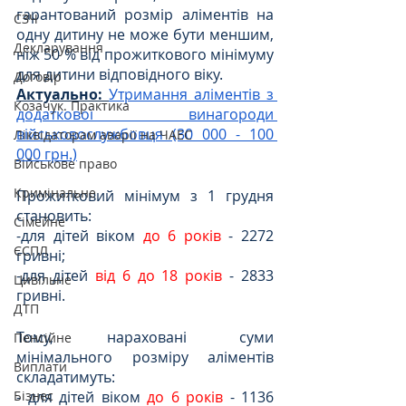
гарантований розмір аліментів на 
СЗЧ
одну дитину не може бути меншим, 
Декларування
ніж 50 % від прожиткового мінімуму 
для дитини відповідного віку.
Договір
Актуально:
Утримання аліментів з 
Козачук. Практика
додаткової винагороди 
військовослужбовця (30 000 - 100 
Ліквідаторам аварії на ЧАЕС
000 грн.)
Військове право
Кримінальне
Прожитковий мінімум з 1 грудня 
становить:
Сімейне
-для дітей віком 
до 6 років
 - 2272 
ЄСПЛ
гривні;
-для дітей 
від 6 до 18 років
 - 2833 
Цивільне
гривні.
ДТП
Тому, нараховані суми 
Пенсійне
мінімального розміру аліментів 
Виплати
складатимуть:
- для дітей віком 
до 6 років
 - 1136 
Бізнес