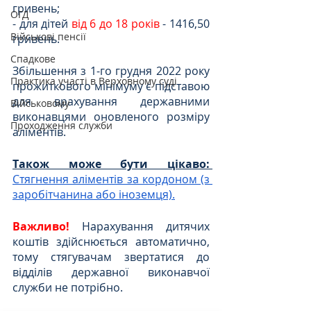
гривень;
ОГД
- для дітей 
від 6 до 18 років
 - 1416,50 
Військові пенсії
гривень.
Спадкове
Збільшення з 1-го грудня 2022 року 
Практика участі в Верховному суді
прожиткового мінімуму є підставою 
для врахування державними 
Військовому
виконавцями оновленого розміру 
Проходження служби
аліментів.
Також може бути цікаво:
Стягнення аліментів за кордоном (з 
заробітчанина або іноземця).
Важливо!
 Нарахування дитячих 
коштів здійснюється автоматично, 
тому стягувачам звертатися до 
відділів державної виконавчої 
служби не потрібно.