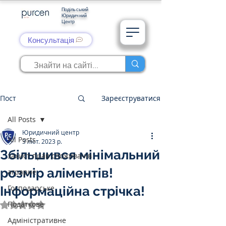
Подільський
Юридичний
Центр
Консультація
Пост
Зареєструватися
All Posts
Юридичний центр
All Posts
3 лют. 2023 р.
Збільшився мінімальний
захист прав споживачів
розмір аліментів!
аграрне
Господарське
Інформаційна стрічка!
Податкове
Оцінка: NaN з 5 зірок.
Адміністративне