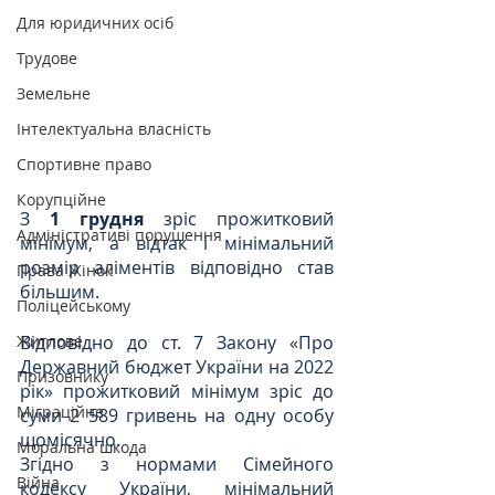
Для юридичних осіб
Трудове
Земельне
Інтелектуальна власність
Спортивне право
Корупційне
З
 1 грудня
 зріс прожитковий 
Адміністративі порушення
мінімум, а відтак і мінімальний 
розмір аліментів відповідно став 
Права Жінок
більшим.
Поліцейському
Відповідно до ст. 7 Закону «Про 
Житлове
Державний бюджет України на 2022 
Призовнику
рік» прожитковий мінімум зріс до 
Міграційне
суми 2 589 гривень на одну особу 
щомісячно.
Моральна шкода
Згідно з нормами Сімейного 
Війна
кодексу України, мінімальний 