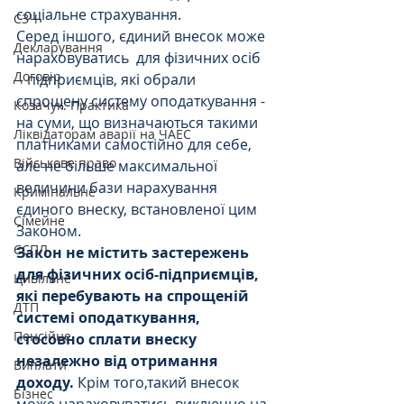
соціальне страхування.
СЗЧ
Серед іншого, єдиний внесок може 
Декларування
нараховуватись  для фізичних осіб 
Договір
– підприємців, які обрали 
спрощену систему оподаткування - 
Козачук. Практика
на суми, що визначаються такими 
Ліквідаторам аварії на ЧАЕС
платниками самостійно для себе, 
Військове право
але не більше максимальної 
величини бази нарахування 
Кримінальне
єдиного внеску, встановленої цим 
Сімейне
Законом. 
ЄСПЛ
Закон не містить застережень 
для фізичних осіб-підприємців, 
Цивільне
які перебувають на спрощеній 
ДТП
системі оподаткування, 
Пенсійне
стосовно сплати внеску 
незалежно від отримання 
Виплати
доходу.
 Крім того,такий внесок 
Бізнес