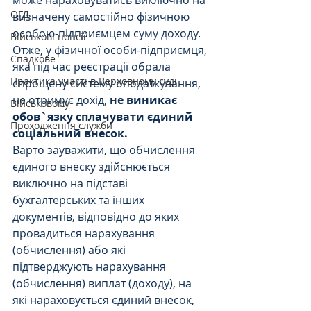
може нараховуватись виключно на 
ОГД
визначену самостійно фізичною 
особою-підприємцем суму доходу.
Військові пенсії
Отже, у фізичної особи-підприємця, 
Спадкове
яка під час реєстрації обрала 
Практика участі в Верховному суді
спрощену систему оподаткування, 
не отримує дохід, 
не виникає 
Військовому
обов`язку сплачувати єдиний 
Проходження служби
соціальний внесок.
Варто зауважити, що обчислення 
єдиного внеску здійснюється 
виключно на підставі 
бухгалтерських та інших 
документів, відповідно до яких 
провадиться нарахування 
(обчислення) або які 
підтверджують нарахування 
(обчислення) виплат (доходу), на 
які нараховується єдиний внесок, 