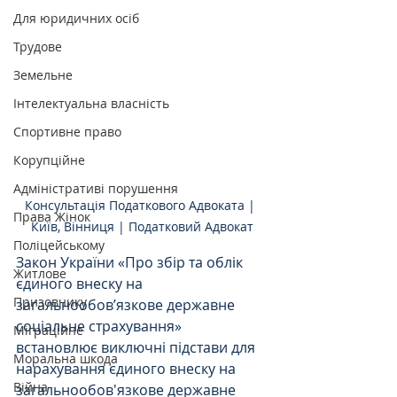
Для юридичних осіб
Трудове
Земельне
Інтелектуальна власність
Спортивне право
Корупційне
Адміністративі порушення
Консультація Податкового Адвоката | 
Права Жінок
Київ, Вінниця | Податковий Адвокат
Поліцейському
Закон України «Про збір та облік 
Житлове
єдиного внеску на 
Призовнику
загальнообов’язкове державне 
соціальне страхування» 
Міграційне
встановлює виключні підстави для 
Моральна шкода
нарахування єдиного внеску на 
Війна
загальнообов'язкове державне 