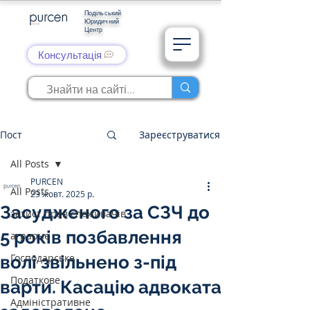
Подільський
Юридичний
Центр
Консультація
Пост
Зареєструватися
All Posts
PURCEN
All Posts
23 жовт. 2025 р.
Засудженого за СЗЧ до
захист прав споживачів
5 років позбавлення
аграрне
Господарське
волі звільнено з-під
Податкове
варти. Касацію адвоката
Адміністративне