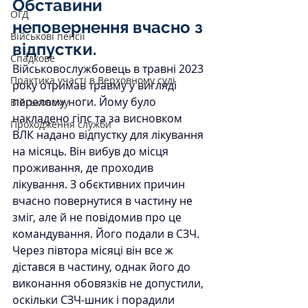
Обставини 
ОГД
неповернення вчасно з 
Військові пенсії
відпустки.
Спадкове
Військовослужбовець в травні 2023 
Практика участі в Верховному суді
року отримав травму у вигляді 
перелому ноги. Йому було 
Військовому
накладено гіпс та за висновком 
Проходження служби
ВЛК надано відпустку для лікування 
на місяць. Він вибув до місця 
проживання, де проходив 
лікування. З обєктивних причин 
вчасно повернутися в частину не 
зміг, але й не повідомив про це 
командування. Його подали в СЗЧ. 
Через півтора місяці він все ж 
дістався в частину, однак його до 
виконання обовязків не допустили, 
оскільки СЗЧ-шник і порадили 