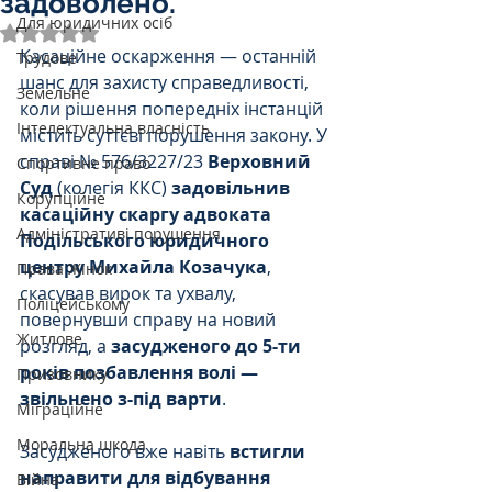
задоволено.
Для юридичних осіб
Оцінка: NaN з 5 зірок.
Касаційне оскарження — останній 
Трудове
шанс для захисту справедливості, 
Земельне
коли рішення попередніх інстанцій 
Інтелектуальна власність
містить суттєві порушення закону. У 
справі № 576/3227/23 
Верховний 
Спортивне право
Суд
 (колегія ККС) 
задовільнив 
Корупційне
касаційну скаргу адвоката 
Адміністративі порушення
Подільського юридичного 
центру Михайла Козачука
, 
Права Жінок
скасував вирок та ухвалу, 
Поліцейському
повернувши справу на новий 
Житлове
розгляд, а 
засудженого до 5-ти 
років позбавлення волі — 
Призовнику
звільнено з-під варти
. 
Міграційне
Моральна шкода
Засудженого вже навіть 
встигли 
направити для відбування 
Війна