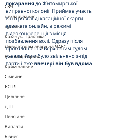
покарання
 до Житомирської 
СЗЧ
виправної колонії. Приймав участь 
Декларування
він в розгляді касаційної скарги 
адвоката онлайн, в режимі 
Договір
відеоконференції з місця 
Козачук. Практика
позбавлення волі. Одразу після 
Ліквідаторам аварії на ЧАЕС
проголошення Верховним судом 
ухвали, його було звільнено з-під 
Військове право
варти і вже 
ввечері він був вдома
.
Кримінальне
Сімейне
ЄСПЛ
Цивільне
ДТП
Пенсійне
Виплати
Бізнес