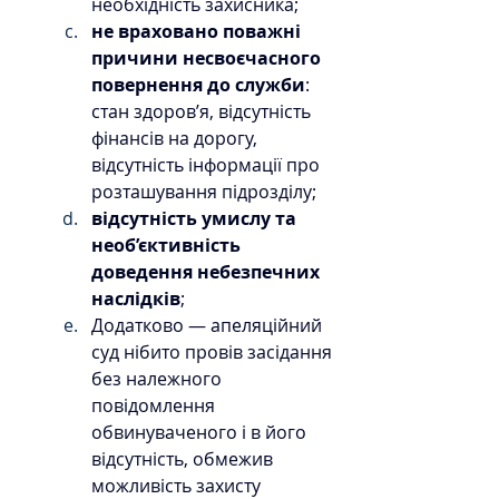
необхідність захисника;
не враховано поважні 
причини несвоєчасного 
повернення до служби
: 
стан здоров’я, відсутність 
фінансів на дорогу, 
відсутність інформації про 
розташування підрозділу;
відсутність умислу та 
необ’єктивність 
доведення небезпечних 
наслідків
;
Додатково — апеляційний 
суд нібито провів засідання 
без належного 
повідомлення 
обвинуваченого і в його 
відсутність, обмежив 
можливість захисту 