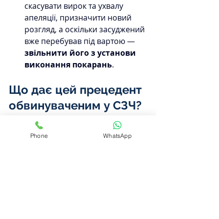
скасувати вирок та ухвалу 
апеляції, призначити новий 
розгляд, а оскільки засуджений 
вже перебував під вартою — 
звільнити його з установи 
виконання покарань
. 
Що дає цей прецедент 
обвинуваченим у СЗЧ?
Вам 
має бути забезпечено 
право на захист
. Якщо Ви не 
Phone
WhatsApp
маєте коштів на оплату послуг 
захисника, Вам мають 
призначити державного 
безкоштовного.
Причини неповернення мають 
бути ретельно досліджені 
слідчим. Мають бути докази, 