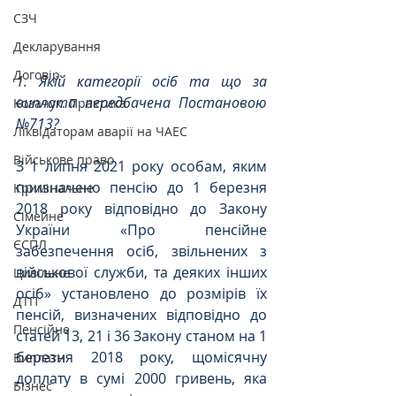
СЗЧ
Декларування
Договір
1. Якій категорії осіб та що за 
виплата передбачена Постановою 
Козачук. Практика
№713?
Ліквідаторам аварії на ЧАЕС
Військове право
З 1 липня 2021 року особам, яким 
призначено пенсію до 1 березня 
Кримінальне
2018 року відповідно до Закону 
Сімейне
України «Про пенсійне 
ЄСПЛ
забезпечення осіб, звільнених з 
військової служби, та деяких інших 
Цивільне
осіб» установлено до розмірів їх 
ДТП
пенсій, визначених відповідно до 
Пенсійне
статей 13, 21 і 36 Закону станом на 1 
березня 2018 року, щомісячну 
Виплати
доплату в сумі 2000 гривень, яка 
Бізнес