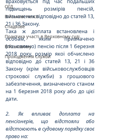
враховується під час подальших 
ОГД
підвищень розмірів пенсій, 
визначених відповідно до статей 13, 
Військові пенсії
21 і 36 Закону.
Спадкове
Така ж доплата встановлена і 
Практика участі в Верховному суді
особам, яким призначено 
(поновлено) пенсію після 1 березня 
Військовому
2018 року, розмір якої обчислено 
Проходження служби
відповідно до статей 13, 21 і 36 
Закону (крім військовослужбовців 
строкової служби) з грошового 
забезпечення, визначеного станом 
на 1 березня 2018 року або до цієї 
дати.
2. Як впливає доплата на 
пенсіонерів, що відстояли або 
відстоюють в судовому порядку своє 
право на: