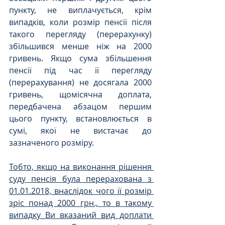
пункту, не виплачується, крім 
випадків, коли розмір пенсії після 
такого перегляду (перерахунку) 
збільшився менше ніж на 2000 
гривень. Якщо сума збільшення 
пенсії під час її перегляду 
(перерахування) не досягала 2000 
гривень, щомісячна доплата, 
передбачена абзацом першим 
цього пункту, встановлюється в 
сумі, якої не вистачає до 
зазначеного розміру.
Тобто, якщо на виконання рішення 
суду пенсія була перерахована з 
01.01.2018, внаслідок чого її розмір 
зріс понад 2000 грн., то в такому 
випадку Ви вказаний вид доплати 