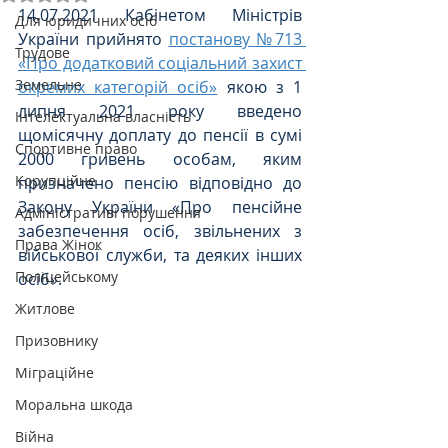
14.07.2021 Кабінетом Міністрів 
Для юридичних осіб
України прийнято 
постанову №713 
Трудове
«Про додатковий соціальний захист 
Земельне
окремих категорій осіб»
 якою з 1 
липня 2021 року введено 
Інтелектуальна власність
щомісячну доплату до пенсії в сумі 
Спортивне право
2000 гривень особам, яким 
Корупційне
призначено пенсію відповідно до 
Закону України «Про пенсійне 
Адміністративі порушення
забезпечення осіб, звільнених з 
Права Жінок
військової служби, та деяких інших 
Поліцейському
осіб».
Житлове
Призовнику
Міграційне
Моральна шкода
Війна