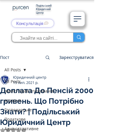
Подільський
Юридичний
Центр
Консультація
Пост
Зареєструватися
All Posts
Юридичний центр
All Posts
19 лип. 2021 р.
Доплата До Пенсій 2000
захист прав споживачів
гривень. Що Потрібно
аграрне
Господарське
Знати? | Подільський
Податкове
Юридичний Центр
Адміністративне
Оцінка: NaN з 5 зірок.