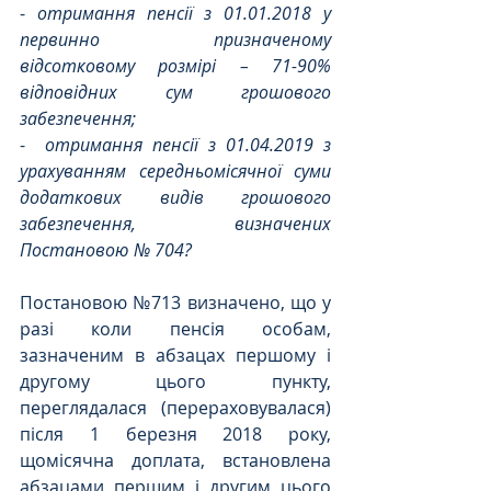
- 
отримання пенсії з 01.01.2018 у 
первинно призначеному 
відсотковому розмірі – 71-90% 
відповідних сум грошового 
забезпечення;
- 
 отримання пенсії з 01.04.2019 з 
урахуванням середньомісячної суми 
додаткових видів грошового 
забезпечення, визначених 
Постановою № 704?
Постановою №713 визначено, що у 
разі коли пенсія особам, 
зазначеним в абзацах першому і 
другому цього пункту, 
переглядалася (перераховувалася) 
після 1 березня 2018 року, 
щомісячна доплата, встановлена 
абзацами першим і другим цього 