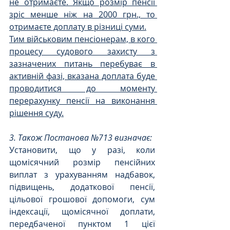
не отримаєте. Якщо розмір пенсії 
зріс менше ніж на 2000 грн., то 
отримаєте доплату в різниці суми.
Тим військовим пенсіонерам, в кого 
процесу судового захисту з 
зазначених питань перебуває в 
активній фазі, вказана доплата буде 
проводитися до моменту 
перерахунку пенсії на виконання 
рішення суду.
3. Також Постанова №713 визначає:
Установити, що у разі, коли 
щомісячний розмір пенсійних 
виплат з урахуванням надбавок, 
підвищень, додаткової пенсії, 
цільової грошової допомоги, сум 
індексації, щомісячної доплати, 
передбаченої пунктом 1 цієї 