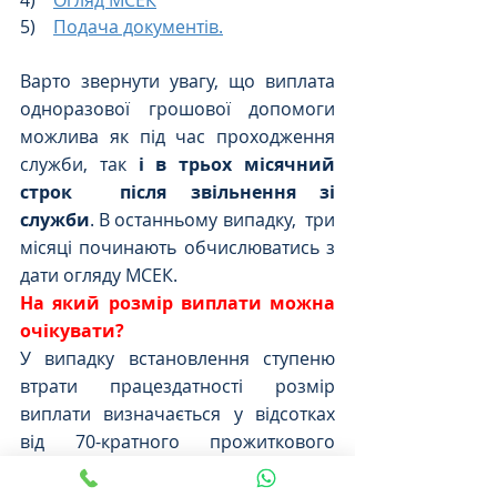
5)    
Подача документів.
Варто звернути увагу, що виплата 
одноразової грошової допомоги 
можлива як під час проходження 
служби, так 
і в трьох місячний 
строк  після звільнення зі 
служби
. В останньому випадку,  три 
місяці починають обчислюватись з 
дати огляду МСЕК.
На який розмір виплати можна 
очікувати?
У випадку встановлення ступеню 
втрати працездатності розмір 
виплати визначається у відсотках 
від 70-кратного прожиткового 
мінімуму, встановленого законом 
для працездатних осіб на 1 січня 