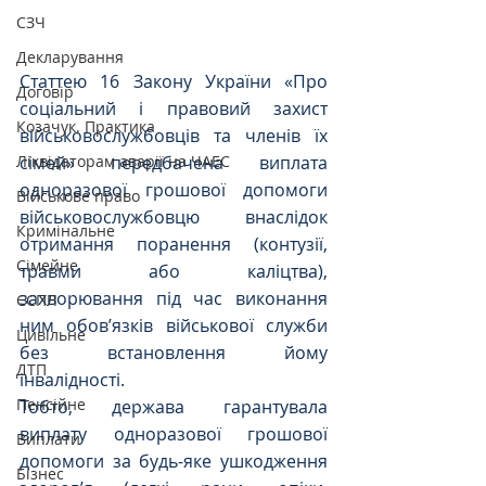
СЗЧ
Декларування
Статтею 16 Закону України «Про 
Договір
соціальний і правовий захист 
Козачук. Практика
військовослужбовців та членів їх 
сімей» передбачена виплата 
Ліквідаторам аварії на ЧАЕС
одноразової грошової допомоги 
Військове право
військовослужбовцю внаслідок 
Кримінальне
отримання поранення (контузії, 
Сімейне
травми або каліцтва), 
захворювання під час виконання 
ЄСПЛ
ним обов’язків військової служби 
Цивільне
без встановлення йому 
ДТП
інвалідності.
Пенсійне
Тобто, держава гарантувала 
виплату одноразової грошової 
Виплати
допомоги за будь-яке ушкодження 
Бізнес