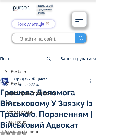
Подільський
Юридичний
Центр
Консультація
Пост
Зареєструватися
All Posts
Юридичний центр
All Posts
25 квіт. 2022 р.
Грошова Допомога
захист прав споживачів
Військовому У Звязку Із
аграрне
Господарське
Травмою, Пораненням |
Податкове
Військовий Адвокат
Адміністративне
Оцінка: NaN з 5 зірок.