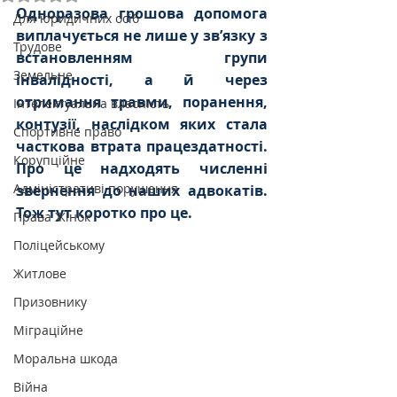
Одноразова грошова допомога 
Для юридичних осіб
виплачується не лише у зв’язку з 
Трудове
встановленням групи 
Земельне
інвалідності, а й через 
отримання травми, поранення, 
Інтелектуальна власність
контузії, наслідком яких стала 
Спортивне право
часткова втрата працездатності. 
Корупційне
Про це надходять численні 
Адміністративі порушення
звернення до наших адвокатів. 
Тож тут коротко про це.
Права Жінок
Поліцейському
Житлове
Призовнику
Міграційне
Моральна шкода
Війна