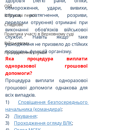
здоров’я (легкі рани, опіки, 
ОГД
обмороження, удари, вивихи, 
струси, розтягнення, розриви, 
Військові пенсії
переломи отруєння) отримані при 
Спадкове
виконанні обов’язків військової 
Практика участі в Верховному суді
служби. Навіть якщо таке 
Військовому
ушкодження не призвело до стійких 
порушень функцій організму.
Проходження служби
Яка процедура виплати 
одноразової грошової 
допомоги?
Процедура виплати одноразової 
грошової допомоги однакова для 
всіх випадків.
1)    
Сповіщення безпосереднього 
начальника (командира)
;
2)    
Лікування;
3)    
Проходження огляду ВЛК
;
4)    
Огляд МСЕК