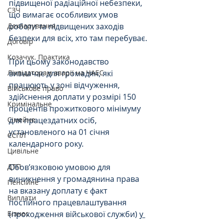
підвищеної радіаційної небезпеки, 
СЗЧ
що вимагає особливих умов 
роботи та підвищених заходів 
Декларування
безпеки для всіх, хто там перебуває.
Договір
Козачук. Практика
При цьому законодавство 
визначає для громадян, які 
Ліквідаторам аварії на ЧАЕС
працюють у зоні відчуження, 
Військове право
здійснення доплати у розмірі 150 
Кримінальне
процентів прожиткового мінімуму 
для працездатних осіб, 
Сімейне
установленого на 01 січня 
ЄСПЛ
календарного року.
Цивільне
Обов’язковою умовою для 
ДТП
виникнення у громадянина права 
Пенсійне
на вказану доплату є факт 
Виплати
постійного працевлаштування 
(проходження військової служби) 
у 
Бізнес