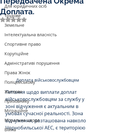
Передбачена Окрема
Для юридичних осіб
Доплата.
Трудове
Оцінка: NaN з 5 зірок.
Земельне
Інтелектуальна власність
Спортивне право
Корупційне
Адміністративі порушення
Права Жінок
Доплата військовослужбовцям
Поліцейському
Питання щодо виплати доплат 
Житлове
військовослужбовцям за службу у 
Призовнику
зоні відчуження є актуальним в 
Міграційне
умовах сучасної реальності. Зона 
відчуження, розташована навколо 
Моральна шкода
Чорнобильської АЕС, є територією 
Війна