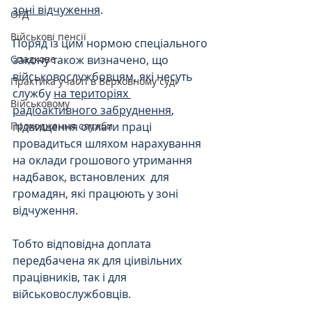
зоні відчуження
.
ОГД
Військові пенсії
Поряд із цим нормою спеціального 
закону також визначено, що 
Спадкове
військовослужбовцям, які несуть 
Практика участі в Верховному суді
службу 
на територіях 
Військовому
радіоактивного забруднення
, 
підвищення оплати праці 
Проходження служби
провадиться шляхом нарахування 
на оклади грошового утримання 
надбавок, встановлених  для 
громадян, які працюють у зоні 
відчуження.
Тобто відповідна доплата 
передбачена як для ціивільних 
працівників, так і для 
військовослужбовців.