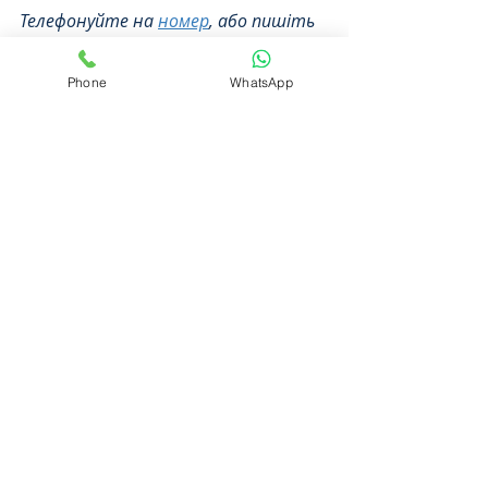
Телефонуйте на 
номер
, або пишіть 
в 
ЧАТ (внизу сторінки)
. Будемо раді 
Вам допомогти!
Phone
WhatsApp
Знайти нас можна також за 
адресами: м. Вінниця, вул. 
Визволення 2, або м. Київ, пл. 
Солом’янська, 2.
Теги:
моральна шкода
Цивільне
Моральна шкода
0.0 / 5 (0)
Коментарі