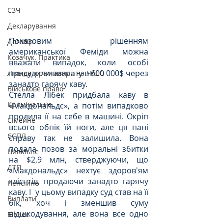
СЗЧ
Декларування
Показовим рішенням 
Договір
американської Феміди можна 
Козачук. Практика
вважати випадок, коли особі 
присудили виплату в 600 000$ через 
Ліквідаторам аварії на ЧАЕС
занадто гарячу каву.
Військове право
Стелла Лібек придбала каву в 
Кримінальне
«Макдональдс», а потім випадково 
пролила її на себе в машині. Окріп 
Сімейне
всього обпік їй ноги, але ця пані 
ЄСПЛ
справу так не залишила. Вона 
подала позов за моральні збитки 
Цивільне
на $2,9 млн, стверджуючи, що 
ДТП
«Макдональдс» нехтує здоров'ям 
клієнтів, продаючи занадто гарячу 
Пенсійне
каву. І  у цьому випадку суд став на її 
Виплати
бік, хоч і зменшив суму 
відшкодування, але вона все одно 
Бізнес