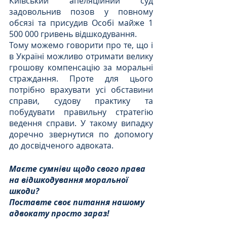
Київський апеляційний суд 
задовольнив позов у повному 
обсязі та присудив Особі майже 1 
500 000 гривень відшкодування.
Тому можемо говорити про те, що і 
в Україні можливо отримати велику 
грошову компенсацію за моральні 
страждання. Проте для цього 
потрібно врахувати усі обставини 
справи, судову практику та 
побудувати правильну стратегію 
ведення справи. У такому випадку 
доречно звернутися по допомогу 
до досвідченого адвоката.
Маєте сумніви щодо свого права 
на відшкодування моральної 
шкоди?
Поставте своє питання нашому 
адвокату просто зараз!