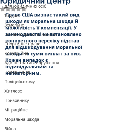
Юридичний Центр
Для юридичних осіб
Оцінка: NaN з 5 зірок.
Право США визнає такий вид 
Трудове
шкоди як моральна шкода й 
Земельне
можливість її компенсації. У 
законодавстві не встановлено 
Інтелектуальна власність
конкретного переліку підстав 
Спортивне право
для відшкодування моральної 
Корупційне
шкоди та суми виплат за них. 
Кожен випадок є 
Адміністративі порушення
індивідуальним та 
Права Жінок
неповторним.
Поліцейському
Житлове
Призовнику
Міграційне
Моральна шкода
Війна