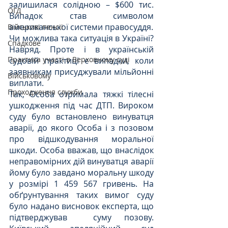
залишилася солідною – $600 тис. 
ОГД
Випадок став символом 
американської системи правосуддя.
Військові пенсії
Чи можлива така ситуація в Україні? 
Спадкове
Навряд. Проте і в українській 
Практика участі в Верховному суді
судовій практиці є випадки, коли 
заявникам присуджували мільйонні 
Військовому
виплати.
Проходження служби
Так, Особа отримала тяжкі тілесні 
ушкодження під час ДТП. Вироком 
суду було встановлено винуватця 
аварії, до якого Особа і з позовом 
про відшкодування моральної 
шкоди. Особа вважав, що внаслідок 
неправомірних дій винуватця аварії 
йому було завдано моральну шкоду 
у розмірі 1 459 567 гривень. На 
обґрунтування таких вимог суду 
було надано висновок експерта, що 
підтверджував  суму позову. 