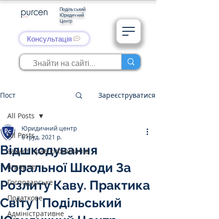
Подільський
Юридичний
Центр
Консультація
Пост
Зареєструватися
All Posts
Юридичний центр
All Posts
6 груд. 2021 р.
Відшкодування
захист прав споживачів
Моральної Шкоди За
аграрне
Господарське
Розлиту Каву. Практика
Податкове
Світу | Подільський
Адміністративне