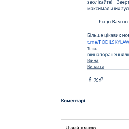
зволікайте! Зве
максимальних зуси
	Якщо Вам пот
Більше цікавих но
t.me/PODILSKYLA
Теги:
війна
поранення
л
Війна
Виплати
Коментарі
Додайте оцінку