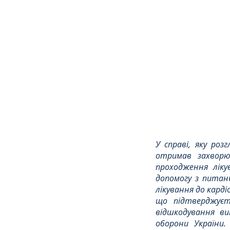
Сімейне
ЄСПЛ
У справі, яку розг
отримав захворю
проходження ліку
допомогу з питань
лікування до кардіо
що підтверджуєть
відшкодування ви
оборони України.