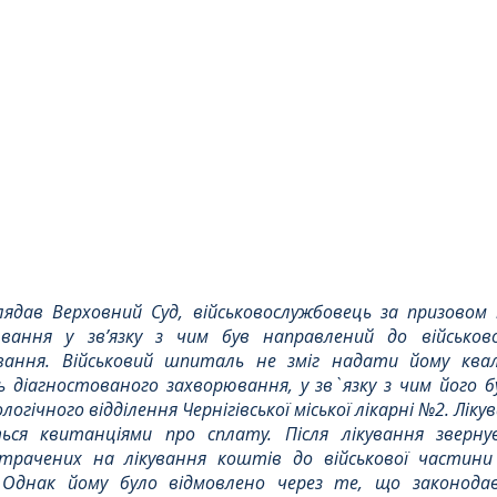
Цивільне
ДТП
лядав Верховний Суд, військовослужбовець за призовом пі
вання у зв’язку з чим був направлений до військов
вання. Військовий шпиталь не зміг надати йому квалі
 діагностованого захворювання, у зв`язку з чим його б
логічного відділення Чернігівської міської лікарні №2. Лікув
ся квитанціями про сплату. Після лікування звернув
трачених на лікування коштів до військової частини
 Однак йому було відмовлено через те, що законода