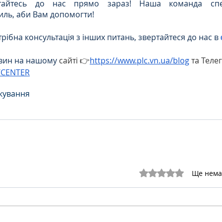
ртайтесь до нас прямо зараз! Наша команда спеці
ль, аби Вам допомогти! 
рібна консультація з інших питань, звертайтеся до нас в
вин на нашому 
сайті 👉
https://www.plc.vn.ua/blog
 та Теле
WCENTER
ікування
Оцінка: 0 з 5 зірок.
Ще нема