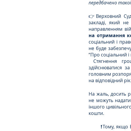
передбачено такої
👉Верховний Суд
закладі, який не
направленням вій
на отримання ко
соціальний і право
не буде забезпечу
“Про соціальний і 
 Стягнення грошової компенсації коштів на користь військовослужбовця повинно 
здійснюватися за
головним розпоря
на відповідний рік
На жаль, досить 
не можуть надати 
іншого цивільного
кошти.
	❗Тому, якщо Ви стикнулися зі схожою ситуацією та потребуєте правничої допомоги - не 