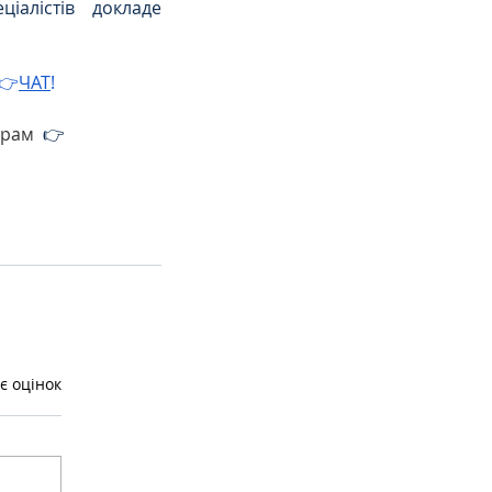
алістів докладе 
 👉
ЧАТ
!
грам 
 👉
є оцінок