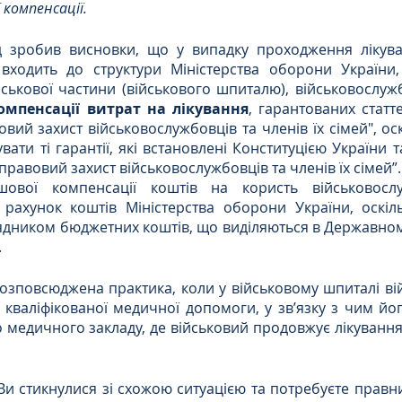
 компенсації.
 зробив висновки, що у випадку проходження лікува
 входить до структури Міністерства оборони України, 
ськової частини (військового шпиталю), військовослуж
мпенсації витрат на лікування
, гарантованих статт
вий захист військовослужбовців та членів їх сімей", оск
вати ті гарантії, які встановлені Конституцією України 
правовий захист військовослужбовців та членів їх сімей”.
 рахунок коштів Міністерства оборони України, оскіл
дником бюджетних коштів, що виділяються в Державному
.
розповсюджена практика, коли у військовому шпиталі в
кваліфікованої медичної допомоги, у зв’язку з чим йо
 медичного закладу, де військовий продовжує лікування, 