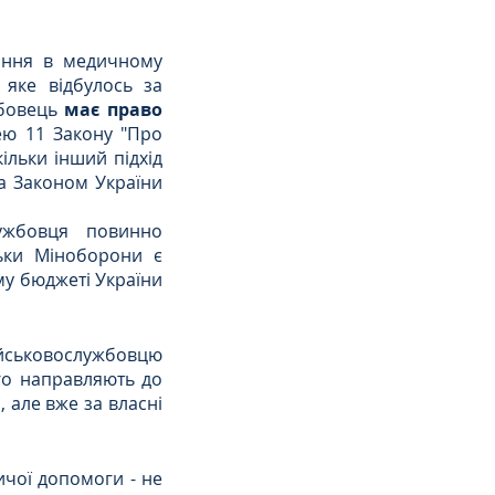
ння в медичному 
яке відбулось за 
бовець
 має право 
ею 11 Закону "Про 
ільки інший підхід 
та Законом України 
ьки Міноборони є 
 бюджеті України 
ійськовослужбовцю 
го направляють до 
але вже за власні 