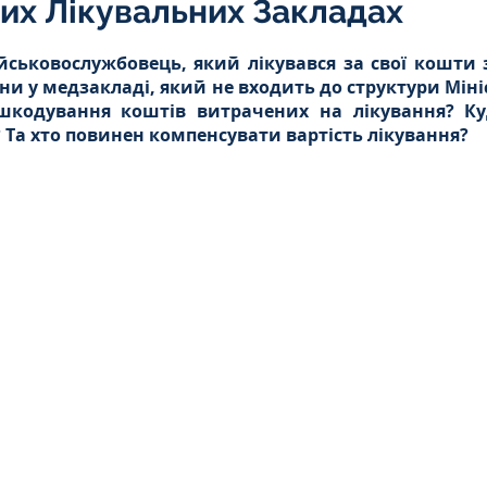
них Лікувальних Закладах
Інтелектуальна власність
5 зірок.
йськовослужбовець, який лікувався за свої кошти 
ни у медзакладі, який не входить до структури Міні
дшкодування коштів витрачених на лікування? Ку
орупційне
Адміністративі порушення
 Та хто повинен компенсувати вартість лікування?
ейському
Житлове
Призовнику
на шкода
Війна
СЗЧ
овір
Козачук. Практика
а ЧАЕС
Військове право
Кримінальне