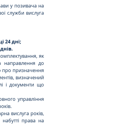
рави у позивача на 
вої служби вислуга 
яці 24 дні;
 днів.
омплектування, як 
 направлення до 
ю про призначення 
ментів, визначений 
і і документи що 
овного управління 
оків.
на вислуга років, 
 набутті права на 