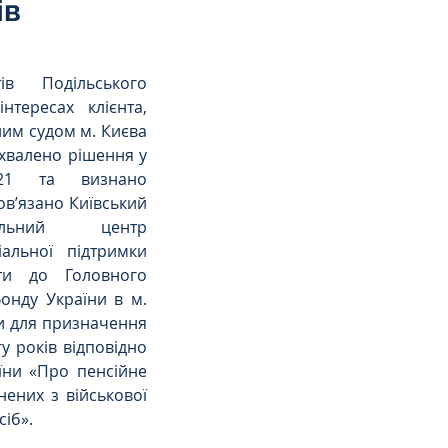
ів
в Подільського 
тересах клієнта, 
им судом м. Києва 
хвалено рішення у 
21 та визнано 
в’язано Київський 
альний центр 
альної підтримки 
и до Головного 
онду України в м. 
и для призначення 
у років відповідно 
їни «Про пенсійне 
нених з військової 
сіб».