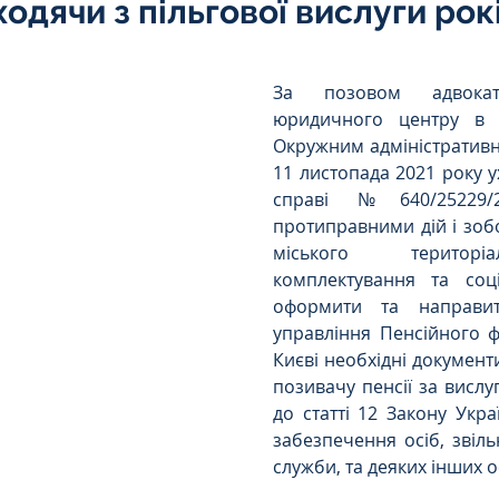
иходячи з пільгової вислуги рок
Інтелектуальна власність
5 зірок.
За позовом адвокаті
орупційне
Адміністративі порушення
юридичного центру в ін
Окружним адміністративн
11 листопада 2021 року у
справі №640/25229/
ейському
Житлове
Призовнику
протиправними дій і зобо
міського територі
комплектування та соці
на шкода
Війна
СЗЧ
оформити та направит
управління Пенсійного ф
Києві необхідні документ
овір
Козачук. Практика
позивачу пенсії за вислуг
до статті 12 Закону Укра
забезпечення осіб, звіль
служби, та деяких інших о
а ЧАЕС
Військове право
Кримінальне