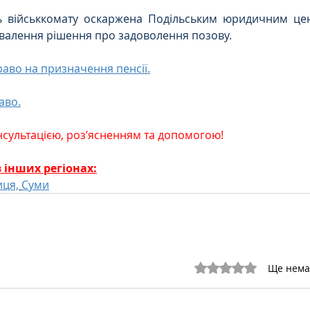
ть військкомату оскаржена Подільським юридичним цен
хвалення рішення про задоволення позову.
аво на призначення пенсії.
аво.
нсультацією, роз’ясненням та допомогою!
 інших регіонах:
иця,
Суми
Оцінка: 0 з 5 зірок.
Ще нема