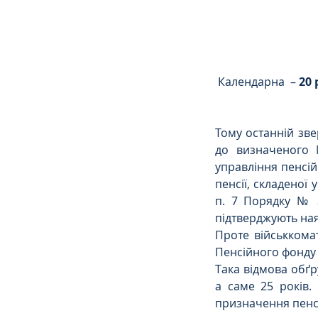
Сімейне
ЄСПЛ
 Календарна  – 
20 
Тому останній зве
до визначеного 
управління пенсій
пенсії, складеної 
п. 7 Порядку № 3
підтверджують ная
Проте військкома
Пенсійного фонду в
Така відмова обґр
а саме 25 років.
призначення пенсі