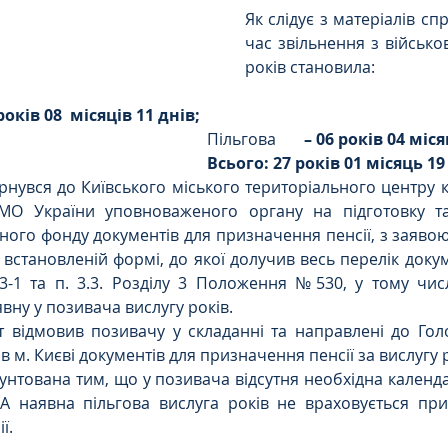
Як слідує з матеріалів сп
час звільнення з військо
Цивільне
ДТП
років становила:
років 08  місяців 11 днів;
                                                                                        Пільгова
       – 06 років 04 міс
Всього: 27 років 01 місяць 19
рнувся до Київського міського територіального центру к
МО України уповноваженого органу на підготовку та
ного фонду документів для призначення пенсії, з заяво
у встановленій формі, до якої долучив весь перелік доку
-1 та п. 3.3. Розділу 3 Положення №530, у тому числ
вну у позивача вислугу років.
т відмовив позивачу у складанні та направлені до Гол
 м. Києві документів для призначення пенсії за вислугу р
унтована тим, що у позивача відсутня необхідна календар
 А наявна пільгова вислуга років не враховується при
ї.