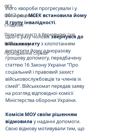
ОГД
Його хвороби прогресували і у 
2017 році 
МСЕК встановила йому 
Військові пенсії
ІІ групу інвалідності
. 
Спадкове
Практика участі в Верховному суді
Цього разу чоловік 
звернувся до 
військкомату
 з клопотанням 
Військовому
виплатити йому одноразову 
Проходження служби
грошову допомогу, передбачену 
статтею 16 Закону України "Про 
соціальний і правовий захист 
військовослужбовців та членів їх 
сімей". Військкомат передав заяву 
на розгляд відповідної комісії 
Міністерства оборони України. 
Комісія МОУ своїм рішенням 
відмовила
 у наданні допомоги. 
Свою відмову мотивували тим, що 