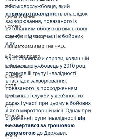
військовослужбовця, який 
СЗЧ
отримав інвалідність
 внаслідок 
Декларування
захворювання, повязаного із 
Договір
виконанням обовязків військової 
служби під час участі в бойових 
Козачук. Практика
діях.
Ліквідаторам аварії на ЧАЕС
Військове право
За обставинами справи, колишній 
військовослужбовець у 2010 році 
Кримінальне
отримав ІІІ групу інвалідності 
Сімейне
внаслідок захворювання, 
ЄСПЛ
повязаного із проходженням 
військової служби у дев'яностих 
Цивільне
роках і участі при цьому в бойових 
ДТП
діях в миротворчій місії. Однак при 
Пенсійне
отриманні групи інвалідності 
він 
не звертався за грошовою 
Виплати
допомогою
 до Держави. 
Бізнес