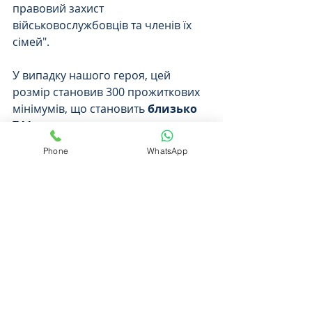
правовий захист 
військовослужбовців та членів їх 
сімей". 
У випадку нашого героя, цей 
розмір становив 300 прожиткових 
мінімумів, що становить 
близько 
744 тис. грн.
Phone
WhatsApp
Однак 
варто памятати
, що 
законодавець обмежив 
трирічним 
терміном строк 
реалізації права на допомогу, тому 
відкладати не варто.
Що робити, якщо суд розглянув 
справу і до квітня 2022 року вже 
відмовив
 у задоволенні вимог 
про виплату через передбачені 