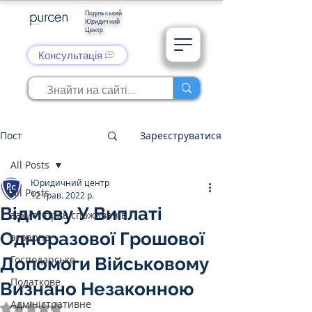
Подільський
Юридичний
Центр
Консультація
Пост
Зареєструватися
All Posts
Юридичний центр
All Posts
12 трав. 2022 р.
Відмову У Виплаті
захист прав споживачів
Одноразової Грошової
аграрне
Господарське
Допомоги Військовому
Податкове
Визнано Незаконною
Адміністративне
Оцінка: NaN з 5 зірок.