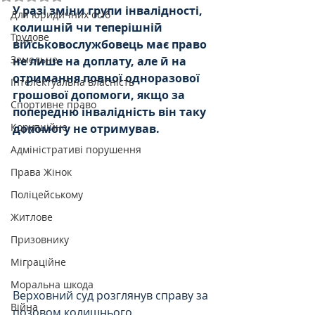
У разі зміни групи інвалідності, 
Для юридичних осіб
колишній чи теперішній 
Трудове
військовослужбовець має право 
Земельне
не лише на доплату, але й на 
отримання повної одноразової 
Інтелектуальна власність
грошової допомоги, якщо за 
Спортивне право
попередню інвалідність він таку 
Корупційне
допомогу не отримував.
Адміністративі порушення
Права Жінок
Поліцейському
Житлове
Призовнику
Міграційне
Моральна шкода
Верховний суд розглянув справу за 
Війна
позовом колишнього 