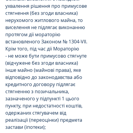
ухвалення рішення про примусове 
стягнення (без згоди власника) 
нерухомого житлового майна, то 
виселення не підлягає виконанню 
протягом дії мораторію 
встановленого Законом № 1304-VII.
Крім того, під час дії Мораторію
- не може бути примусово стягнуте 
(відчужене без згоди власника) 
інше майно (майнові права), яке 
відповідно до законодавства або 
кредитного договору підлягає 
стягненню з позичальника, 
зазначеного у підпункті 1 цього 
пункту, при недостатності коштів, 
одержаних стягувачем від 
реалізації (переоцінки) предмета 
застави (іпотеки);