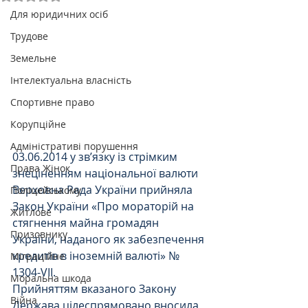
Для юридичних осіб
Трудове
Земельне
Інтелектуальна власність
Спортивне право
Корупційне
Адміністративі порушення
03.06.2014 у зв’язку із стрімким 
Права Жінок
знеціненням національної валюти 
Верховна Рада України прийняла 
Поліцейському
Закон України «Про мораторій на 
Житлове
стягнення майна громадян 
Призовнику
України, наданого як забезпечення 
кредитів в іноземній валюті» № 
Міграційне
1304-VII.
Моральна шкода
Прийняттям вказаного Закону 
Війна
Держава цілеспрямовано вносила 