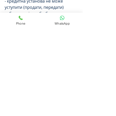
- кредитна установа не може 
уступити (продати, передати) 
заборгованість або борг, 
визначений у підпункті 1 цього 
Phone
WhatsApp
пункту, на користь (у власність) 
іншої особи.
Варто наголосити, що вказаний 
Закон № 1304-VII втратить чинність 
21.10.2020.
Команда Подільського 
юридичного центру 
притримуються позиції, що  права 
іпотекодавця на нерухоме майно  
варто захищати всіма законними 
засобами, особливо якщо воно є 
єдиним житлом боржника та його 
родини.  
Якщо Ви потребуєте професійної 
правової допомоги Адвокат По 