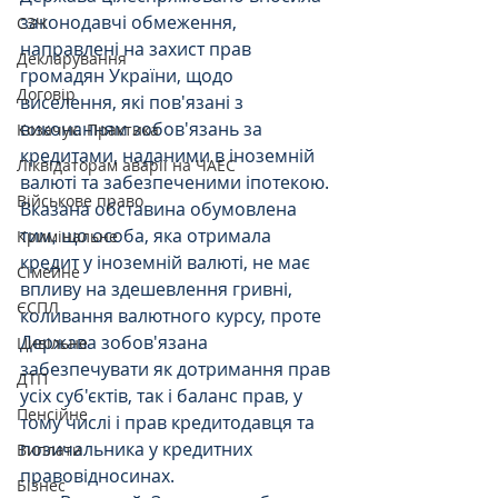
законодавчі обмеження, 
СЗЧ
направлені на захист прав 
Декларування
громадян України, щодо 
Договір
виселення, які пов'язані з 
виконанням зобов'язань за 
Козачук. Практика
кредитами, наданими в іноземній 
Ліквідаторам аварії на ЧАЕС
валюті та забезпеченими іпотекою. 
Військове право
Вказана обставина обумовлена 
тим, що особа, яка отримала 
Кримінальне
кредит у іноземній валюті, не має 
Сімейне
впливу на здешевлення гривні, 
ЄСПЛ
коливання валютного курсу, проте 
Держава зобов'язана 
Цивільне
забезпечувати як дотримання прав 
ДТП
усіх суб'єктів, так і баланс прав, у 
Пенсійне
тому числі і прав кредитодавця та 
позичальника у кредитних 
Виплати
правовідносинах.
Бізнес