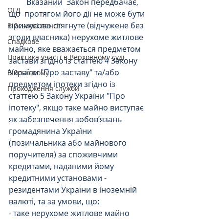
         Вказаний  Закон передбачає, 
ОГД
що  протягом його дії не може бути 
примусово стягнуте (відчужене без 
Військові пенсії
згоди власника) нерухоме житлове 
Спадкове
майно, яке вважається предметом 
Практика участі в Верховному суді
застави згідно із статтею 4 Закону 
України "Про заставу" та/або 
Військовому
предметом іпотеки згідно із 
Проходження служби
статтею 5 Закону України "Про 
іпотеку", якщо таке майно виступає 
як забезпечення зобов’язань 
громадянина України 
(позичальника або майнового 
поручителя) за споживчими 
кредитами, наданими йому 
кредитними установами - 
резидентами України в іноземній 
валюті, та за умови, що:
- таке нерухоме житлове майно 