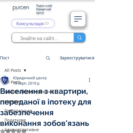
Подільський
Юридичний
Центр
Консультація
Пост
Зареєструватися
All Posts
Юридичний центр
All Posts
15 серп. 2019 р.
Виселення з квартири,
захист прав споживачів
переданої в іпотеку для
аграрне
Господарське
забезпечення
Податкове
виконання зобов'язань
Адміністративне
Оцінка: NaN з 5 зірок.