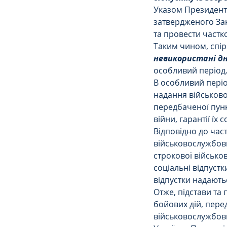
Указом Президента
затвердженого Зак
Сімейне
ЄСПЛ
та провести частк
Таким чином, спір
невикористані дні
особливий період
В особливий періо
надання військово
передбаченої пунк
війни, гарантії їх
Відповідно до част
військовослужбовц
строкової військов
соціальні відпустк
відпустки надають
Отже, підстави та
бойових дій, пере
військовослужбовці