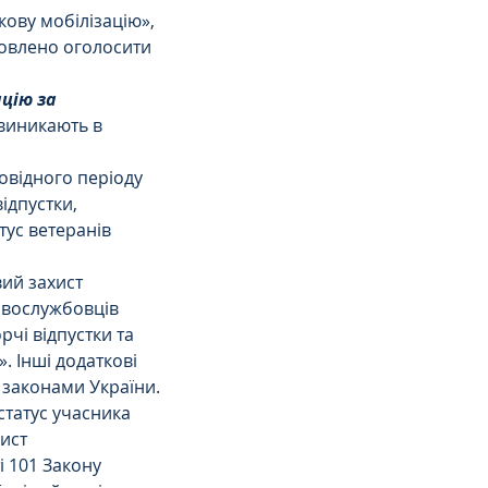
ову мобілізацію», 
новлено оголосити 
цію за 
 виникають в 
овідного періоду 
ідпустки, 
тус ветеранів 
ий захист 
овослужбовців 
рчі відпустки та 
. Інші додаткові 
и законами України.
статус учасника 
ист 
і 101 Закону 