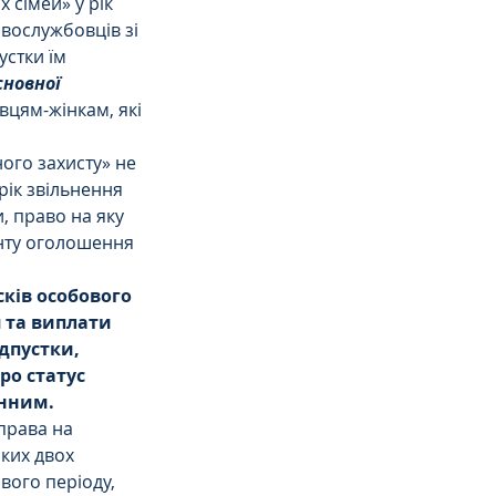
 сімей» у рік 
вослужбовців зі 
стки їм 
новної 
цям-жінкам, які 
ного захисту» не 
ік звільнення 
, право на яку 
нту оголошення 
ків особового 
 та виплати 
дпустки, 
ро статус 
онним.
права на 
аких двох 
вого періоду, 