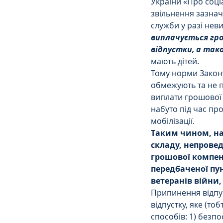
України «Про соціа
звільнення зазнач
служби у разі нев
виплачується гро
відпустки, а так
мають дітей.
Тому норми Закону 
обмежують та не п
виплати грошової к
набуто під час пр
мобілізації.
Таким чином, на
складу, непрове
грошової компенс
передбаченої пун
ветеранів війни,
Припинення відпус
відпустку, яке (то
способів: 1) безп