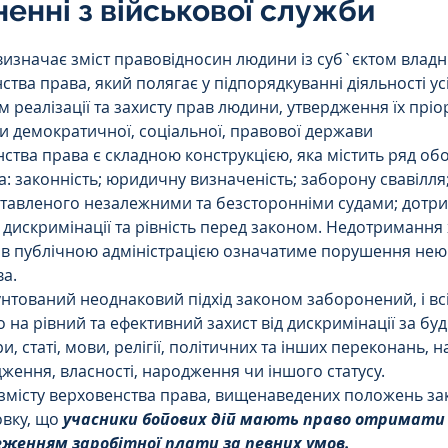
ненні з військової служби
Інтелектуальна власність
5 зірок.
изначає зміст правовідносин людини із суб`єктом владн
тва права, який полягає у підпорядкуванні діяльності усі
орупційне
Адміністративі порушення
м реалізації та захисту прав людини, утвердження їх пріо
 демократичної, соціальної, правової держави 
тва права є складною конструкцією, яка містить ряд об
а: законність; юридичну визначеність; заборону свавілля;
ейському
Житлове
Призовнику
ставленого незалежними та безсторонніми судами; дотр
дискримінації та рівність перед законом. Недотримання 
ів публічною адміністрацією означатиме порушення нею
на шкода
Війна
СЗЧ
а.
нтований неоднаковий підхід законом заборонений, і вс
 на рівний та ефективний захист від дискримінації за буд
овір
Козачук. Практика
и, статі, мови, релігії, політичних та інших переконань, 
ження, власності, народження чи іншого статусу.
змісту верховенства права, вищенаведених положень за
вку, що 
учасники бойових дій мають право отримати
а ЧАЕС
Військове право
Кримінальне
реженням заробітної плати за певних умов.