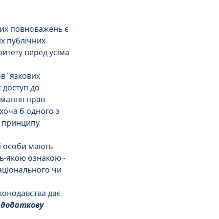
их повноважень є 
х публічних 
ритету перед усіма 
ов`язкових 
 доступ до 
имання прав 
хоча б одного з 
 принципу 
і особи мають 
ь-якою ознакою - 
національного чи 
конодавства дає 
 додаткову 