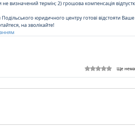
 не визначений термін; 2) грошова компенсація відпустк
и Подільського юридичного центру готові відстояти Ваше
тайтеся, на зволікайте!
ланням
Оцінка: 0 з 5 зірок.
Ще нема