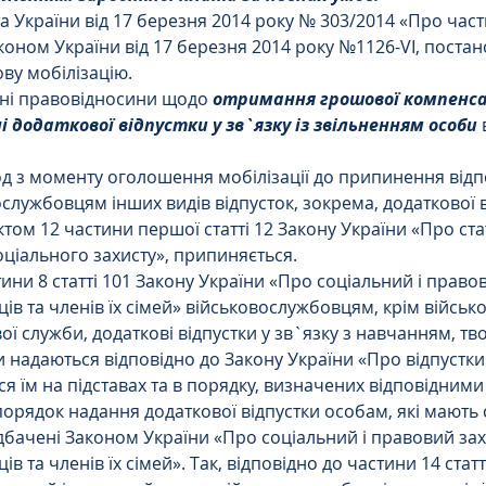
 України від 17 березня 2014 року № 303/2014 «Про частк
оном України від 17 березня 2014 року №1126-VI, поста
Цивільне
ДТП
ову мобілізацію.
ні правовідносини щодо 
отримання грошової компенса
 додаткової відпустки у зв`язку із звільненням особи
.
д з моменту оголошення мобілізації до припинення відп
службовцям інших видів відпусток, зокрема, додаткової в
том 12 частини першої статті 12 Закону України «Про ста
 соціального захисту», припиняється.
ини 8 статті 101 Закону України «Про соціальний і правов
ів та членів їх сімей» військовослужбовцям, крім військ
ої служби, додаткові відпустки у зв`язку з навчанням, тво
и надаються відповідно до Закону України «Про відпустки»
ся їм на підставах та в порядку, визначених відповідним
 порядок надання додаткової відпустки особам, які мають 
дбачені Законом України «Про соціальний і правовий зах
в та членів їх сімей». Так, відповідно до частини 14 статт