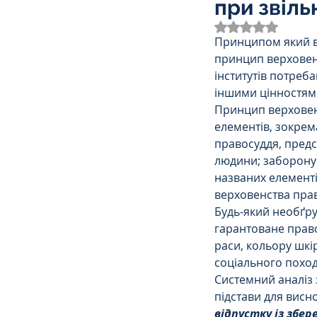
при звіль
Трудове
Земельне
Оцінка: NaN з 
Принципом який в
принцип верховенс
Спортивне право
К
інститутів потреба
іншими цінностями
Принцип верховенс
елементів, зокрем
Права Жінок
Поліц
правосуддя, пред
людини; заборону 
названих елемент
Міграційне
Мораль
верховенства прав
Будь-який необґру
гарантоване право
Декларування
Дог
раси, кольору шкір
соціального поход
Системний аналіз 
підстави для висно
Ліквідаторам аварії н
відпустку із збе