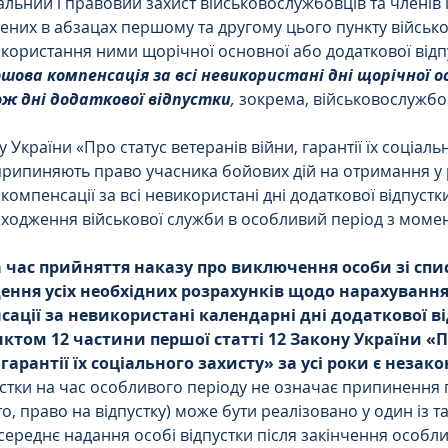
льний і правовий захист військовослужбовців та членів їх
ених в абзацах першому та другому цього пункту військо
икористання ними щорічної основної або додаткової відпу
шова компенсація за всі невикористані дні щорічної ос
ож дні додаткової відпустки
, 
зокрема, військовослужбов
України «Про статус ветеранів війни, гарантії їх соціаль
рипиняють право учасника бойових дій на отримання у р
омпенсації за всі невикористані дні додаткової відпустки
оходження військової служби в особливий період з моме
 час прийняття наказу про виключення особи зі спис
дення усіх необхідних розрахунків щодо нарахування
ації за невикористані календарні дні додаткової ві
ктом 12 частини першої статті 12 Закону України «П
 гарантії їх соціального захисту» за усі роки є незак
тки на час особливого періоду не означає припинення 
бто, право на відпустку) може бути реалізовано у один із т
осереднє надання особі відпустки після закінчення особли