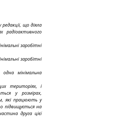
редакції, що діяла 
х радіоактивного 
інімальні заробітні 
інімальні заробітні 
 одна мінімальна 
их територіях, і 
ься у розмірах, 
, які працюють у 
о підвищується на 
астина друга цієї 