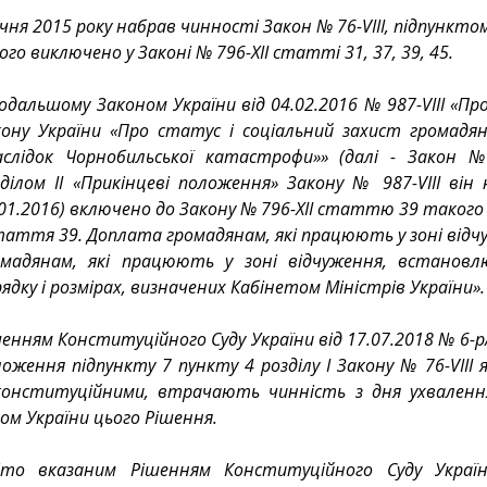
ічня 2015 року набрав чинності Закон № 76-VIII, підпунктом
кого виключено у Законі № 796-XII статті 31, 37, 39, 45.
одальшому Законом України від 04.02.2016 № 987-VIII «Про
кону України «Про статус і соціальний захист громадян
аслідок Чорнобильської катастрофи»» (далі - Закон № 9
ділом II «Прикінцеві положення» Закону № 987-VIII він 
01.2016) включено до Закону № 796-XII статтю 39 такого 
таття 39. Доплата громадянам, які працюють у зоні відч
омадянам, які працюють у зоні відчуження, встановл
ядку і розмірах, визначених Кабінетом Міністрів України».
енням Конституційного Суду України від 17.07.2018 № 6-р
оження підпункту 7 пункту 4 розділу І Закону № 76-VІІІ я
конституційними, втрачають чинність з дня ухваленн
ом України цього Рішення.
бто вказаним Рішенням Конституційного Суду Україн