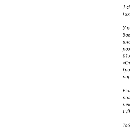
1 с
І я
У п
За
вн
роз
01.
«С
Гр
пор
Ріш
пол
не
Суд
То