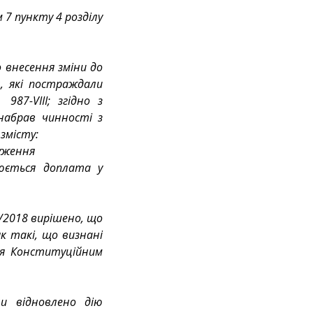
 7 пункту 4 розділу 
 внесення зміни до 
, які постраждали 
87-VIII; згідно з 
набрав чинності з 
змісту:
уження
юється доплата у 
/2018 вирішено, що 
к такі, що визнані 
я Конституційним 
и відновлено дію 