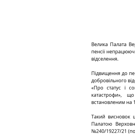
Сімейне
ЄСПЛ
Велика Палата Ве
пенсії непрацюючо
відселення.
Підвищення до пен
добровільного відс
«Про статус і со
катастрофи», щ
встановленим на 1
Такий висновок 
Палатою Верховн
№240/19227/21 (по