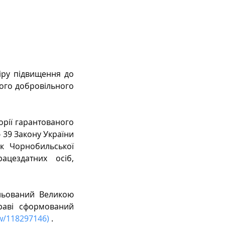
ру підвищення до 
ого добровільного 
рії гарантованого 
 39 Закону України 
к Чорнобильської 
ездатних осіб, 
льований Великою 
раві сформований 
ew/118297146
) 
.