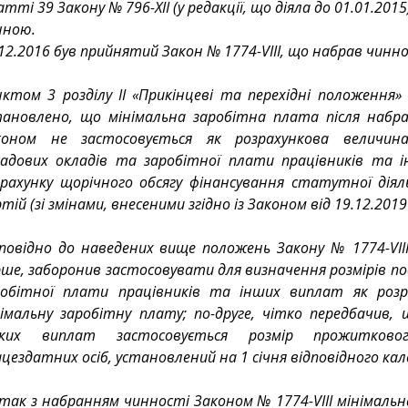
тті 39 Закону № 796-XII (у редакції, що діяла до 01.01.2015),
нною.
12.2016 був прийнятий Закон № 1774-VIII, що набрав чинно
ктом 3 розділу II «Прикінцеві та перехідні положення» 
тановлено, що мінімальна заробітна плата після набра
коном не застосовується як розрахункова величина
садових окладів та заробітної плати працівників та і
зрахунку щорічного обсягу фінансування статутної діял
тій (зі змінами, внесеними згідно із Законом від 19.12.2019 
дповідно до наведених вище положень Закону № 1774-VIII
ше, заборонив застосовувати для визначення розмірів по
робітної плати працівників та інших виплат як розра
німальну заробітну плату; по-друге, чітко передбачив, 
ких виплат застосовується розмір прожитковог
цездатних осіб, установлений на 1 січня відповідного кал
так з набранням чинності Законом № 1774-VIII мінімальн