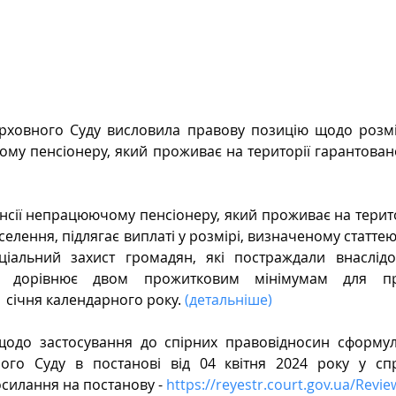
Цивільне
ДТП
рховного Суду висловила правову позицію щодо розмі
му пенсіонеру, який проживає на території гарантован
сії непрацюючому пенсіонеру, який проживає на терито
елення, підлягає виплаті у розмірі, визначеному статтею
ціальний захист громадян, які постраждали внаслідо
о дорівнює двом прожитковим мінімумам для прац
 січня календарного року. 
(
детальніше
)
щодо застосування до спірних правовідносин сформу
ого Суду в постанові від 04 квітня 2024 року у сп
силання на постанову - 
https://reyestr.court.gov.ua/Revi