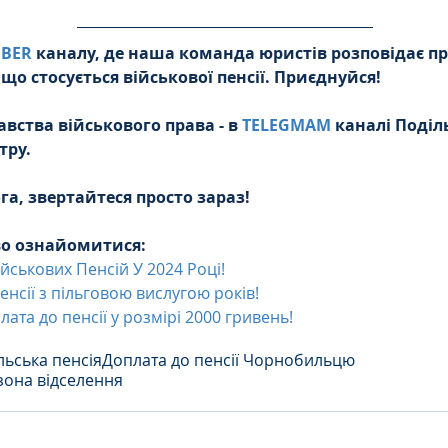
IBER
 каналу, де наша команда юристів розповідає пр
 що стосується військової пенсії. Приєднуйся!
ства військового права - в 
TELEGMAM
 каналі Поділ
тру.
а, звертайтеся просто зараз!
во ознайомитися:
йськових Пенсій У 2024 Році!
нсії з пільговою вислугою років!
ата до пенсії у розмірі 2000 гривень!
ьська пенсія
Доплата до пенсії Чорнобильцю
 зона відселення