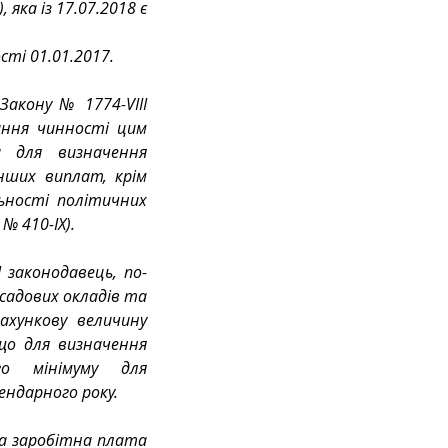
 яка із 17.07.2018 є 
сті 01.01.2017.
Закону № 1774-VIII 
ння чинності цим 
 для визначення 
нших виплат, крім 
ьності політичних 
№ 410-IX).
 законодавець, по-
садових окладів та 
хункову величину 
що для визначення 
о мінімуму для 
ендарного року.
а заробітна плата 