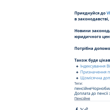
Приєднуйся до 
V
в законодавстві,
Новини законодав
юридичного цен
Потрібна допомог
Також буде ціка
 🔸 
Індексування Ві
 🔸 
Призначення пе
 🔸 
Щомісячна допл
Теги:
пенсійне
Чорнобил
Доплата до пенсії
Пенсійне