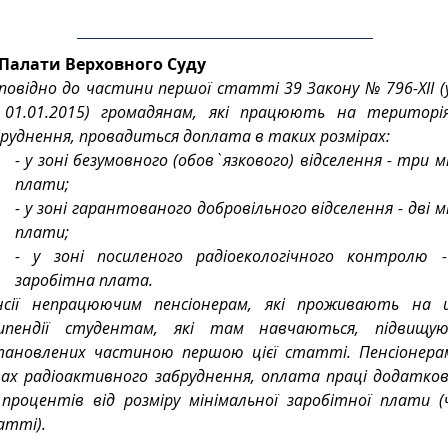
 Палати Верховного Суду
повідно до частини першої статті 39 Закону № 796-XII (у 
 01.01.2015) громадянам, які працюють на територія
руднення, провадиться доплата в таких розмірах:
- у зоні безумовного (обов`язкового) відселення - три м
плати;
- у зоні гарантованого добровільного відселення - дві м
плати;
- у зоні посиленого радіоекологічного контролю -
заробітна плата.
нсії непрацюючим пенсіонерам, які проживають на ц
ипендії студентам, які там навчаються, підвищуют
тановлених частиною першою цієї статті. Пенсіонерам
нах радіоактивного забруднення, оплата праці додатков
 процентів від розміру мінімальної заробітної плати (ч
атті).