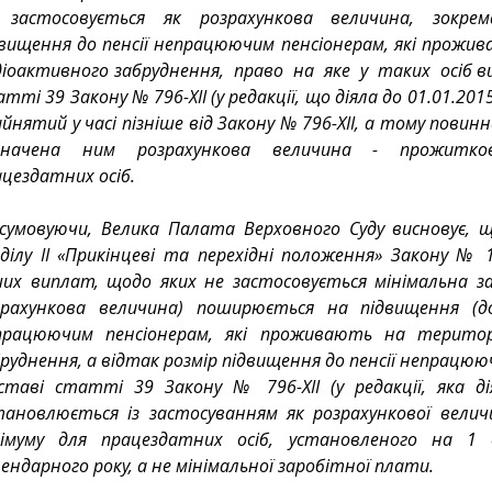
 застосовується як розрахункова величина, зокрема
двищення до пенсії непрацюючим пенсіонерам, які прожив
іоактивного забруднення,  право  на  яке  у  таких  осіб в
тті 39 Закону № 796-ХІІ (у редакції, що діяла до 01.01.2015)
йнятий у часі пізніше від Закону № 796-ХІІ, а тому повин
значена ним розрахункова величина - прожитков
цездатних осіб.
дсумовуючи, Велика Палата Верховного Суду висновує, 
ділу II «Прикінцеві та перехідні положення» Закону № 17
ших виплат, щодо яких не застосовується мінімальна з
зрахункова величина) поширюється на підвищення (до
працюючим пенсіонерам, які проживають на територі
руднення, а відтак розмір підвищення до пенсії непрацюю
дставі статті 39 Закону № 796-ХІІ (у редакції, яка дія
тановлюється із застосуванням як розрахункової велич
німуму для працездатних осіб, установленого на 1 сі
ендарного року, а не мінімальної заробітної плати.