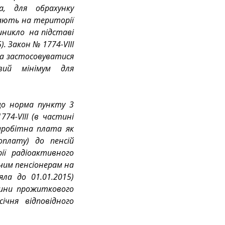
, для обрахунку 
ають на території 
иникло  на підставі 
. Закон № 1774-VIII 
на застосовуватися 
ий мінімум для 
що норма пункту 3 
74-VIIІ (в частині 
аробітна плата як 
плату) до пенсій 
ї радіоактивного 
чим пенсіонерам на 
ла до 01.01.2015) 
ини прожиткового 
чня відповідного 