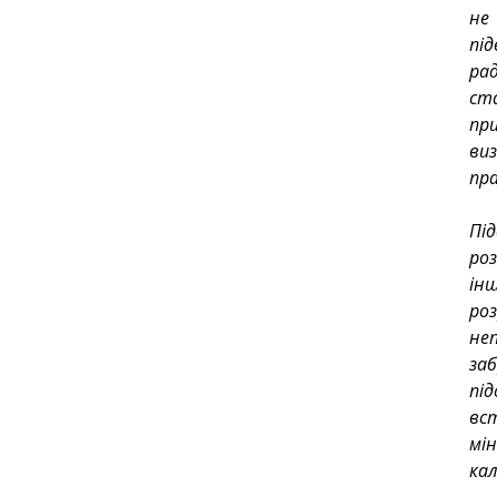
не
пі
рад
ста
при
ви
пра
Пі
роз
ін
ро
не
заб
пі
вс
мі
кал