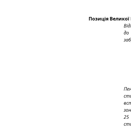
Позиція Великої
Від
до
заб
Пе
ст
вс
зо
25
ст