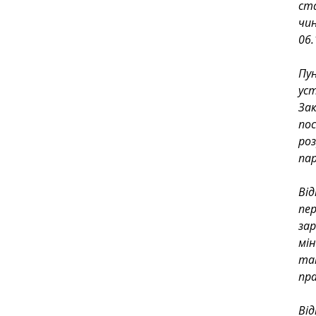
ста
чи
06.
Пун
ус
За
по
ро
пар
Ві
пер
за
мі
та
пра
Від