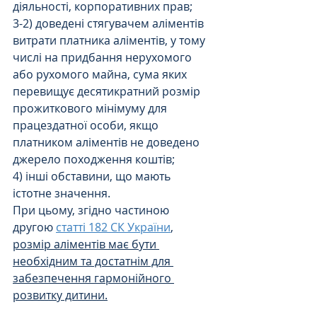
діяльності, корпоративних прав; 
3-2) доведені стягувачем аліментів 
витрати платника аліментів, у тому 
числі на придбання нерухомого 
або рухомого майна, сума яких 
перевищує десятикратний розмір 
прожиткового мінімуму для 
працездатної особи, якщо 
платником аліментів не доведено 
джерело походження коштів; 
4) інші обставини, що мають 
істотне значення.
При цьому, згідно частиною 
другою 
статті 182 СК України
, 
розмір аліментів має бути 
необхідним та достатнім для 
забезпечення гармонійного 
розвитку дитини.