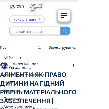
Подільський
Юридичний
Центр
Консультація
Пост
Зареєструватися
All Posts
Юридичний центр
All Posts
14 квіт. 2020 р.
АЛІМЕНТИ ЯК ПРАВО
захист прав споживачів
ДИТИНИ НА ГІДНИЙ
аграрне
Господарське
РІВЕНЬ МАТЕРІАЛЬНОГО
Податкове
ЗАБЕЗПЕЧЕННЯ |
Адміністративне