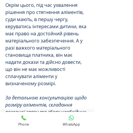
Окрім цього, під час ухвалення 
рішення про стягнення аліментів, 
суди мають, в першу чергу, 
керуватись інтересами дитини, яка 
має право на достойний рівень 
матеріального забезпечення. А у 
разі важкого матеріального 
становища платника, він має 
надати докази та дійсно довести, 
що він не має можливості 
сплачувати аліменти у 
визначеному розмірі.
За детальною консультацією щодо 
розміру аліментів, складання 
позовної заяви та збору необхідних 
документів, Ви можете звернутись 
Phone
WhatsApp
до Подільського юридичного 