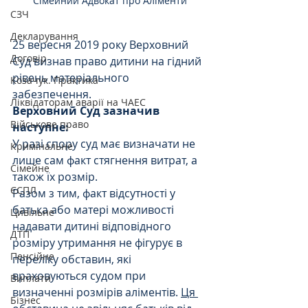
Сімейний Адвокат про Аліменти
СЗЧ
Декларування
25 вересня 2019 року Верховний 
Договір
Суд визнав право дитини на гідний 
рівень матеріального 
Козачук. Практика
забезпечення.
Ліквідаторам аварії на ЧАЕС
Верховний Суд зазначив 
Військове право
наступне:
У разі спору суд має визначати не 
Кримінальне
лише сам факт стягнення витрат, а 
Сімейне
також їх розмір.
ЄСПЛ
Разом з тим, факт відсутності у 
батька або матері можливості 
Цивільне
надавати дитині відповідного 
ДТП
розміру утримання не фігурує в 
Пенсійне
переліку обставин, які 
враховуються судом при 
Виплати
визначенні розмірів аліментів. 
Ця 
Бізнес