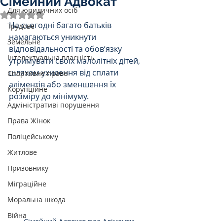
Сімейний Адвокат
Для юридичних осіб
Оцінка: NaN з 5 зірок.
На сьогодні багато батьків 
Трудове
намагаються уникнути 
Земельне
відповідальності та обов’язку 
Інтелектуальна власність
утримувати своїх малолітніх дітей, 
шляхом ухилення від сплати 
Спортивне право
аліментів або зменшення їх 
Корупційне
розміру до мінімуму.
Адміністративі порушення
Права Жінок
Поліцейському
Житлове
Призовнику
Міграційне
Моральна шкода
Війна