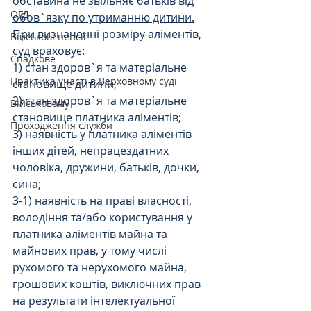
обставина не звільняє батьків від 
ОГД
обов`язку по утриманню дитини.
При визначенні розміру аліментів, 
Військові пенсії
суд враховує:
Спадкове
1) стан здоров`я та матеріальне 
Практика участі в Верховному суді
становище дитини; 
2) стан здоров`я та матеріальне 
Військовому
становище платника аліментів; 
Проходження служби
3) наявність у платника аліментів 
інших дітей, непрацездатних 
чоловіка, дружини, батьків, дочки, 
сина; 
3-1) наявність на праві власності, 
володіння та/або користування у 
платника аліментів майна та 
майнових прав, у тому числі 
рухомого та нерухомого майна, 
грошових коштів, виключних прав 
на результати інтелектуальної 