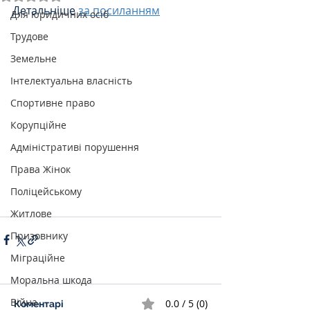
Детальніше 
за посиланням
Для юридичних осіб
Трудове
Земельне
Інтелектуальна власність
Спортивне право
Корупційне
Адміністративі порушення
Права Жінок
Поліцейському
Житлове
Призовнику
Міграційне
Моральна шкода
Війна
0.0 / 5 (0)
Коментарі