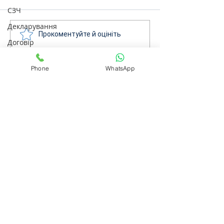
СЗЧ
Декларування
Прокоментуйте й оцініть
Договір
Козачук. Практика
Phone
WhatsApp
Ліквідаторам аварії на ЧАЕС
Військове право
Кримінальне
Сімейне
ЄСПЛ
Цивільне
ДТП
Пенсійне
Виплати
Бізнес