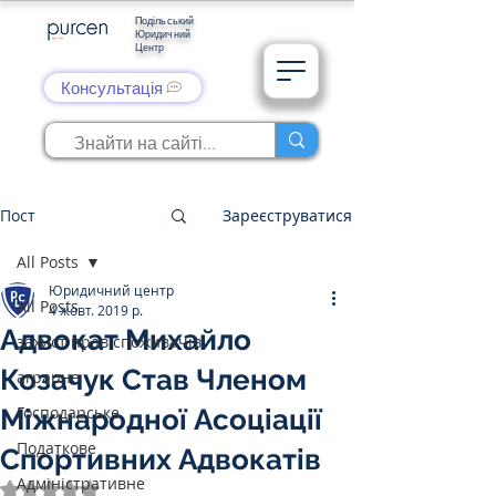
Подільський
Юридичний
Центр
Консультація
Пост
Зареєструватися
All Posts
Юридичний центр
All Posts
4 жовт. 2019 р.
Адвокат Михайло
захист прав споживачів
Козачук Став Членом
аграрне
Господарське
Міжнародної Асоціації
Податкове
Спортивних Адвокатів
Адміністративне
Оцінка: NaN з 5 зірок.