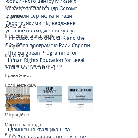
юридичного центру Михайло 
Для юридичних осіб
Козачук та Олександр Оскома 
отримали сертифікати Ради 
Трудове
Європи, якими підтверджене 
Земельне
успішне проходження курсу 
Інтелектуальна власність
"Introduction to the ECHR and the 
ECtHR" за програмою Ради Європи 
Спортивне право
"The European Programme for 
Корупційне
Human Rights Education for Legal 
Адміністративі порушення
Professionals" (HELP).
Права Жінок
Поліцейському
Житлове
Призовнику
Міграційне
Моральна шкода
Підвищення кваліфікації та 
Війна
постійне навчання є пріоритетом 