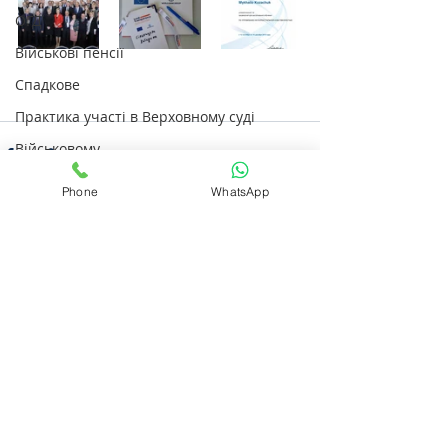
ОГД
Військові пенсії
Спадкове
Практика участі в Верховному суді
Військовому
Проходження служби
Phone
WhatsApp
0.0 / 5 (0)
Коментарі
Прокоментуйте й оцініть