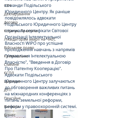
команди Подільського 
СЗЧ
Юридичного Центру. Як раніше 
Декларування
повідомлялось адвокати 
Договір
Подільського Юридичного Центру 
отримали сертифікати Світової 
Козачук. Практика
Організації Інтелектуальної 
Ліквідаторам аварії на ЧАЕС
Власності WIPO про успішне 
Військове право
проходження навчань з напрямів 
"Управління Інтелектуальною 
Кримінальне
Власністю", "Введення в Договір 
Сімейне
Про Патентну Кооперацію". 
ЄСПЛ
Адвокати Подільського 
Юридичного Центру залучаються 
Цивільне
до обговорення важливих питань 
ДТП
на міжнародних конференціях з 
Пенсійне
питань земельної реформи, 
реформ у правоохоронній системі.
Виплати
Бізнес