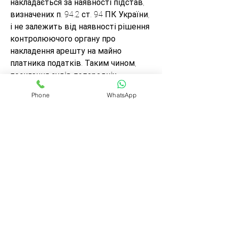
накладається за наявності підстав, 
визначених п. 94.2 ст. 94 ПК України, 
і не залежить від наявності рішення 
контролюючого органу про 
накладення арешту на майно 
платника податків. Таким чином, 
посилання судів попередніх 
інстанцій як на підставу відмови у 
Phone
WhatsApp
задоволенні позову на відсутність 
діючого рішення про застосування 
адміністративного арешту майна 
Товариства є необґрунтованим.
Постанова Верховного Суду від 27 
листопада 2018 року у справі № 
820/1929/17 – 
http://www.reyestr.court.gov.ua/Review/
78192211.
0