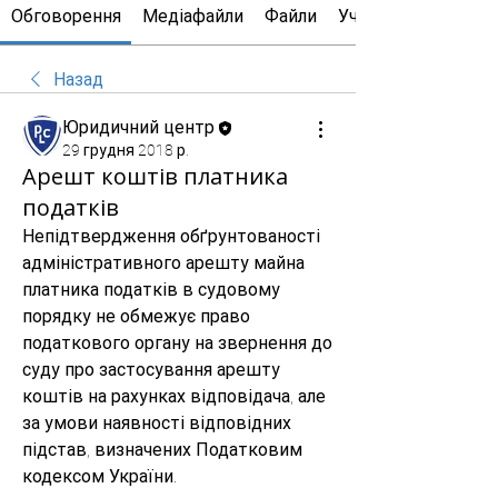
Обговорення
Медіафайли
Файли
Учасники
Назад
Юридичний центр
29 грудня 2018 р.
Арешт коштів платника
податків
Непідтвердження обґрунтованості 
адміністративного арешту майна 
платника податків в судовому 
порядку не обмежує право 
податкового органу на звернення до 
суду про застосування арешту 
коштів на рахунках відповідача, але 
за умови наявності відповідних 
підстав, визначених Податковим 
кодексом України.